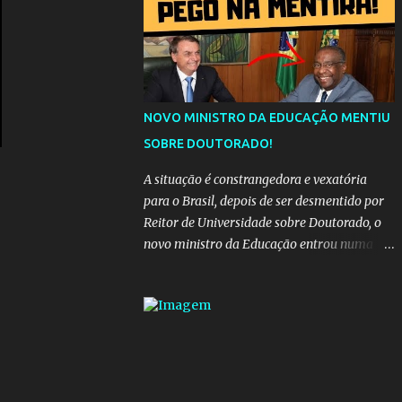
da "estrada comprida", quem carrega amor
na vida sempre encontra o seu caminho e
destino. Reinaldo Cruz enfatiza que seu
coração nasceu para ela e que continuará
esperando enquanto houver canções para
entoar. A obra conclui como uma promessa
NOVO MINISTRO DA EDUCAÇÃO MENTIU
de fidelidade e esperança no reencontro,
SOBRE DOUTORADO!
unindo a tradição da viola com o sentimento
universal do amor. No geral, o vídeo
A situação é constrangedora e vexatória
apresenta uma narrativa lírica sobre a
para o Brasil, depois de ser desmentido por
persistência do afeto através do tempo e do
Reitor de Universidade sobre Doutorado, o
espaço. YouTube YouTube YouTube
novo ministro da Educação entrou numa
espiral acusações de falsidade, o que
representava uma esperança de recuperação
para pasta, passou a ser vista como algo
muito preocupante. Como confiar em
alguém que mente sobre o próprio
currículo? O ministério da Educação é um
dos mais importantes do governo, em um