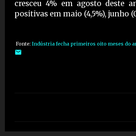
cresceu 4% em agosto deste an
positivas em maio (4,5%), junho (0
Fonte:
Indústria fecha primeiros oito meses do a
C
o
m
e