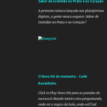
Sabor de Gratidão no Prato e no Coração
governadores, que querem subir a taxa de
recolhimento. Nesse caso, seriam atingidos
A primeira música lançada nas plataformas
os inativos da União e dos estados.
digitais, a gente nunca esquece. Sabor de
Atualmente, o teto do INSS é de R$ 5.189,82
Gratidão no Prato e no Coração !
O Novo hit do momento - Cadê
Ronaldinho
Click to Play Novo Hit para as paradas de
sucesso.O Mundo inteiro esta perguntando,
onde est o mgico da bola, onde est?Cad