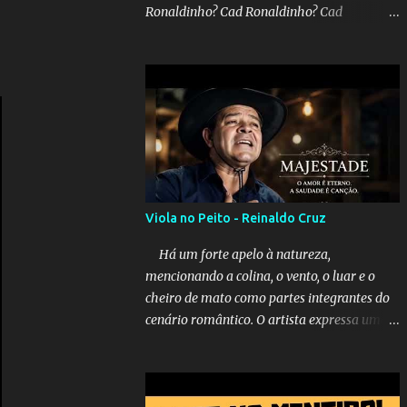
Ronaldinho? Cad Ronaldinho? Cad
Ronaldinho?No d conta do recado, pede pra
sair meu irmo.Cad Ronaldinho? Cad
Ronaldinho? Cad Ronaldinho?
Viola no Peito - Reinaldo Cruz
Há um forte apelo à natureza,
mencionando a colina, o vento, o luar e o
cheiro de mato como partes integrantes do
cenário romântico. O artista expressa uma
saudade latente, pedindo simbolicamente à
lua que envie seus beijos à amada distante.
A música sugere que, apesar da distância e