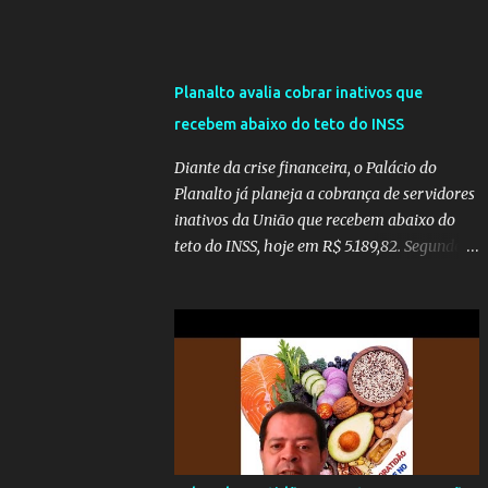
Planalto avalia cobrar inativos que
recebem abaixo do teto do INSS
Diante da crise financeira, o Palácio do
Planalto já planeja a cobrança de servidores
inativos da União que recebem abaixo do
teto do INSS, hoje em R$ 5.189,82. Segundo
informações do Blog do Camarotti, também
está em pauta a cobrança adicional dos
inativos que recebem além do teto.
Atualmente, os inativos da União recolhem
11% sobre o que vai além do teto do INSS. A
ideia é aumentar o percentual de
recolhimento para 14%. De acordo com a
publicação, a reforma da Previdência Social
também está sendo analisada pelos