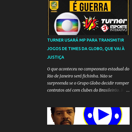
TURNER USARÁ MP PARA TRANSMITIR
JOGOS DE TIMES DA GLOBO, QUE VAI À
JUSTIÇA
O que aconteceu no campeonato estadual do
Rio de Janeiro será fichinha. Não se
surpreenda se o Grupo Globo decidir romper
contratos até com clubes do Brasileirão. Mas
até que a MP seja votada no Congresso, a
emissora vai lutar até o fim para manter o
seu monopólio.