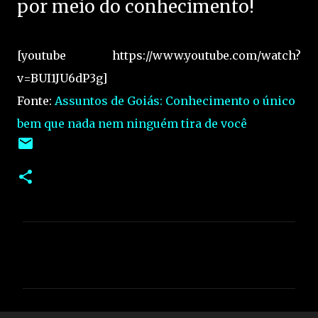
por meio do conhecimento!
[youtube https://www.youtube.com/watch?
v=BUI1JU6dP3g]
Fonte:
Assuntos de Goiás: Conhecimento o único
bem que nada nem ninguém tira de você
C
o
m
e