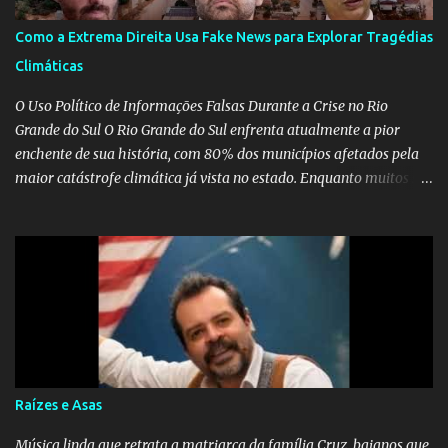
Como a Extrema Direita Usa Fake News para Explorar Tragédias
Climáticas
O Uso Político de Informações Falsas Durante a Crise no Rio
Grande do Sul O Rio Grande do Sul enfrenta atualmente a pior
enchente de sua história, com 80% dos municípios afetados pela
maior catástrofe climática já vista no estado. Enquanto muitos se
mobilizam para realizar resgates e doações, uma verdadeira
indústria de fake news tem atrapalhado o trabalho dos
voluntários e das forças governamentais, impactando diretamente
nas operações de salvamento. O receio é que notícias falsas, como
a de retenção de doações e o transporte de oxigênio, causem mais
apreensão na população já fragilizada por essa grave situação.
Tamanha é a seriedade do problema que o governo do estado
precisou criar uma força-tarefa para checar e desmentir as
desinformações, chegando ao ponto de o governo federal pedir
Raízes e Asas
uma investigação para identificar os autores dessas notícias falsas.
O Negacionismo Climático da Extrema Direita Essa disseminação
Música linda que retrata a matriarca da família Cruz, baianos que