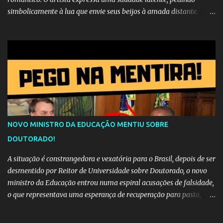
simbolicamente à lua que envie seus beijos à amada distante. A
música sugere que, apesar da distância e da "estrada comprida",
quem carrega amor na vida sempre encontra o seu caminho e
destino. Reinaldo Cruz enfatiza que seu coração nasceu para ela e
que continuará esperando enquanto houver canções para entoar. A
obra conclui como uma promessa de fidelidade e esperança no
reencontro, unindo a tradição da viola com o sentimento universal
do amor. No geral, o vídeo apresenta uma narrativa lírica sobre a
persistência do afeto através do tempo e do espaço. YouTube
YouTube YouTube
NOVO MINISTRO DA EDUCAÇÃO MENTIU SOBRE
DOUTORADO!
A situação é constrangedora e vexatória para o Brasil, depois de ser
desmentido por Reitor de Universidade sobre Doutorado, o novo
ministro da Educação entrou numa espiral acusações de falsidade,
o que representava uma esperança de recuperação para pasta,
passou a ser vista como algo muito preocupante. Como confiar em
alguém que mente sobre o próprio currículo? O ministério da