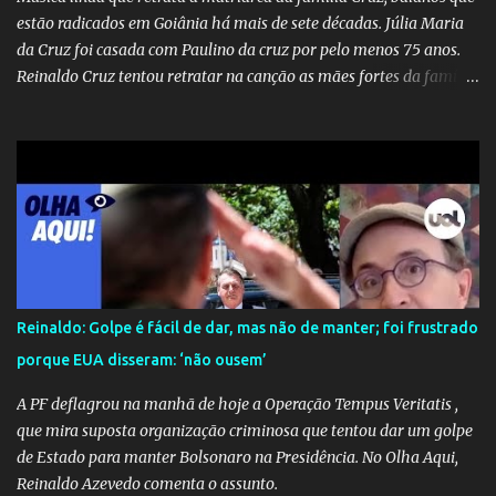
de fake news não é uma surpresa, pois faz parte de um padrão...
estão radicados em Goiânia há mais de sete décadas. Júlia Maria
da Cruz foi casada com Paulino da cruz por pelo menos 75 anos.
Reinaldo Cruz tentou retratar na canção as mães fortes da família
Cruz. Desde as raízes até as asas que cultivamos para ganhar o
mundo.
Reinaldo: Golpe é fácil de dar, mas não de manter; foi frustrado
porque EUA disseram: ‘não ousem’
A PF deflagrou na manhã de hoje a Operação Tempus Veritatis ,
que mira suposta organização criminosa que tentou dar um golpe
de Estado para manter Bolsonaro na Presidência. No Olha Aqui,
Reinaldo Azevedo comenta o assunto.