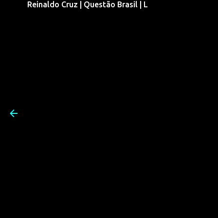
Reinaldo Cruz | Questão Brasil | L
Pular para o conteúdo prin
Reinaldo