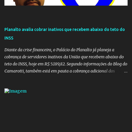
Planalto avalia cobrar inativos que recebem abaixo do teto do
INSS
Diante da crise financeira, o Palácio do Planalto já planeja a
cobrança de servidores inativos da União que recebem abaixo do
teto do INSS, hoje em R$ 5.189,82. Segundo informações do Blog do
Camarotti, também está em pauta a cobrança adicional dos
inativos que recebem além do teto. Atualmente, os inativos da
União recolhem 11% sobre o que vai além do teto do INSS. A ideia é
aumentar o percentual de recolhimento para 14%. De acordo com
a publicação, a reforma da Previdência Social também está sendo
analisada pelos governadores, que querem subir a taxa de
recolhimento. Nesse caso, seriam atingidos os inativos da União e
dos estados. Atualmente, o teto do INSS é de R$ 5.189,82