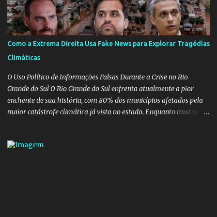
que a ala influenciada por Olavo de Carvalho tinha perdido força
na gestão... Mas as mentiras de Carlos Alberto Decotelli podem
trazer mais problemas do que soluções a Educação brasileira,
afinal de contas como acreditar em algo proposto pelo novo
Como a Extrema Direita Usa Fake News para Explorar Tragédias
ministro sem imaginar que ele só esta querendo auferir vantagens
Climáticas
pessoais em uma pasta de tamanha envergadura e influência na
vida dos brasileiros. Evelin Azevedo escreveu brilhantemen...
O Uso Político de Informações Falsas Durante a Crise no Rio
Grande do Sul O Rio Grande do Sul enfrenta atualmente a pior
enchente de sua história, com 80% dos municípios afetados pela
maior catástrofe climática já vista no estado. Enquanto muitos se
mobilizam para realizar resgates e doações, uma verdadeira
indústria de fake news tem atrapalhado o trabalho dos
voluntários e das forças governamentais, impactando diretamente
nas operações de salvamento. O receio é que notícias falsas, como
a de retenção de doações e o transporte de oxigênio, causem mais
apreensão na população já fragilizada por essa grave situação.
Tamanha é a seriedade do problema que o governo do estado
precisou criar uma força-tarefa para checar e desmentir as
desinformações, chegando ao ponto de o governo federal pedir