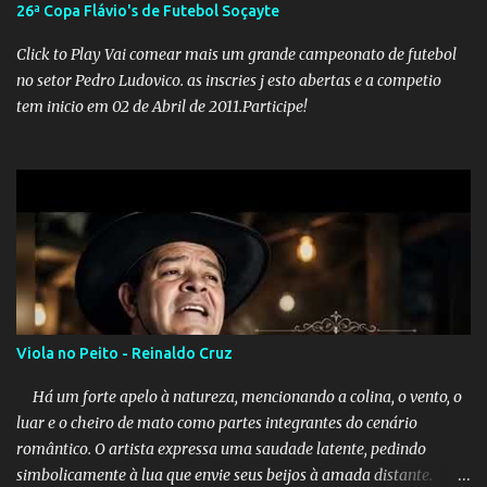
26ª Copa Flávio's de Futebol Soçayte
uma investigação para identificar os autores dessas notícias falsas.
O Negacionismo Climático da Extrema Direita Essa disseminação
Click to Play Vai comear mais um grande campeonato de futebol
de fake news não é uma surpresa, pois faz parte de um padrão...
no setor Pedro Ludovico. as inscries j esto abertas e a competio
tem inicio em 02 de Abril de 2011.Participe!
Viola no Peito - Reinaldo Cruz
Há um forte apelo à natureza, mencionando a colina, o vento, o
luar e o cheiro de mato como partes integrantes do cenário
romântico. O artista expressa uma saudade latente, pedindo
simbolicamente à lua que envie seus beijos à amada distante. A