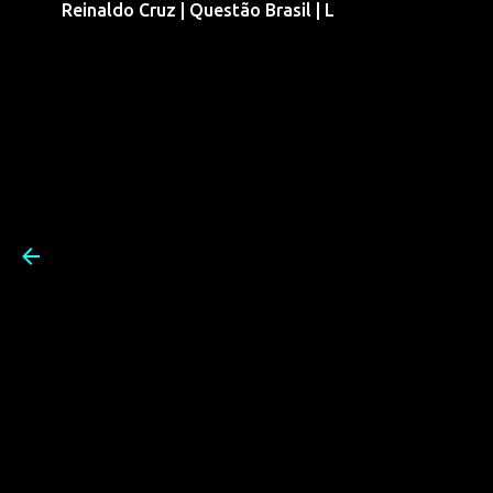
Reinaldo Cruz | Questão Brasil | L
Pular para o conteúdo prin
Reinaldo