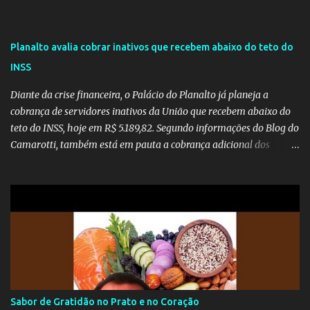
Planalto avalia cobrar inativos que recebem abaixo do teto do
INSS
Diante da crise financeira, o Palácio do Planalto já planeja a
cobrança de servidores inativos da União que recebem abaixo do
teto do INSS, hoje em R$ 5.189,82. Segundo informações do Blog do
Camarotti, também está em pauta a cobrança adicional dos
inativos que recebem além do teto. Atualmente, os inativos da
União recolhem 11% sobre o que vai além do teto do INSS. A ideia é
aumentar o percentual de recolhimento para 14%. De acordo com
a publicação, a reforma da Previdência Social também está sendo
analisada pelos governadores, que querem subir a taxa de
recolhimento. Nesse caso, seriam atingidos os inativos da União e
dos estados. Atualmente, o teto do INSS é de R$ 5.189,82
Sabor de Gratidão no Prato e no Coração