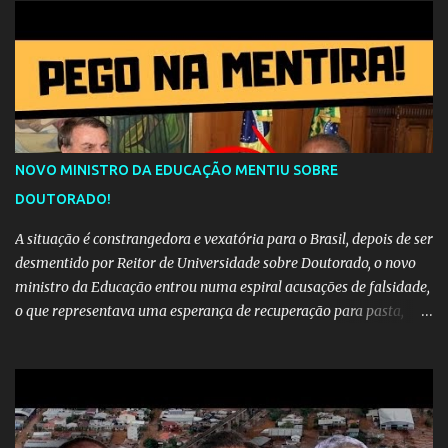
NOVO MINISTRO DA EDUCAÇÃO MENTIU SOBRE
DOUTORADO!
A situação é constrangedora e vexatória para o Brasil, depois de ser
desmentido por Reitor de Universidade sobre Doutorado, o novo
ministro da Educação entrou numa espiral acusações de falsidade,
o que representava uma esperança de recuperação para pasta,
passou a ser vista como algo muito preocupante. Como confiar em
alguém que mente sobre o próprio currículo? O ministério da
Educação é um dos mais importantes do governo, em um ano e
meio vai ter o seu terceiro ministro no comando, depois da
insensatez de Vélez e as loucuras ideológicas de Weintraub, parecia