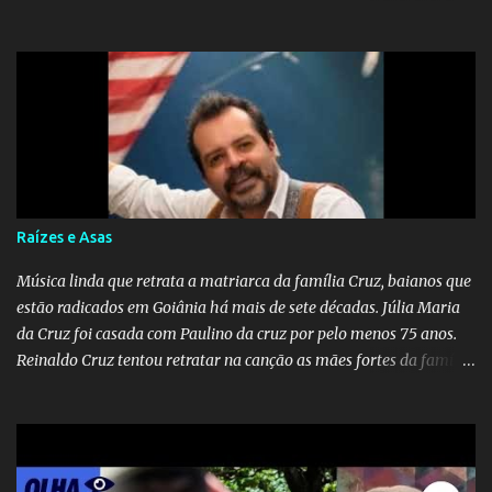
música sugere que, apesar da distância e da "estrada comprida",
quem carrega amor na vida sempre encontra o seu caminho e
destino. Reinaldo Cruz enfatiza que seu coração nasceu para ela e
que continuará esperando enquanto houver canções para entoar. A
obra conclui como uma promessa de fidelidade e esperança no
reencontro, unindo a tradição da viola com o sentimento universal
do amor. No geral, o vídeo apresenta uma narrativa lírica sobre a
persistência do afeto através do tempo e do espaço. YouTube
YouTube YouTube
Raízes e Asas
Música linda que retrata a matriarca da família Cruz, baianos que
estão radicados em Goiânia há mais de sete décadas. Júlia Maria
da Cruz foi casada com Paulino da cruz por pelo menos 75 anos.
Reinaldo Cruz tentou retratar na canção as mães fortes da família
Cruz. Desde as raízes até as asas que cultivamos para ganhar o
mundo.