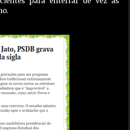
icientes para enterrar de vez as
ho.