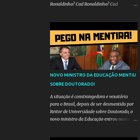
Ronaldinho? Cad Ronaldinho? Cad
Ronaldinho?No d conta do recado, pede pra
sair meu irmo.Cad Ronaldinho? Cad
Ronaldinho? Cad Ronaldinho?
NOVO MINISTRO DA EDUCAÇÃO MENTIU
SOBRE DOUTORADO!
A situação é constrangedora e vexatória
para o Brasil, depois de ser desmentido por
Reitor de Universidade sobre Doutorado, o
novo ministro da Educação entrou numa
espiral acusações de falsidade, o que
representava uma esperança de recuperação