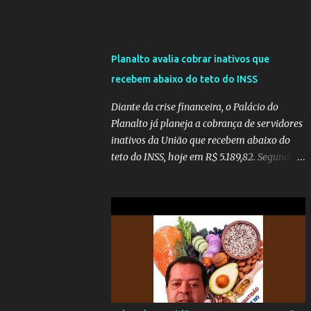
Planalto avalia cobrar inativos que
recebem abaixo do teto do INSS
Diante da crise financeira, o Palácio do
Planalto já planeja a cobrança de servidores
inativos da União que recebem abaixo do
teto do INSS, hoje em R$ 5.189,82. Segundo
informações do Blog do Camarotti, também
está em pauta a cobrança adicional dos
inativos que recebem além do teto.
Atualmente, os inativos da União recolhem
11% sobre o que vai além do teto do INSS. A
ideia é aumentar o percentual de
recolhimento para 14%. De acordo com a
publicação, a reforma da Previdência Social
também está sendo analisada pelos