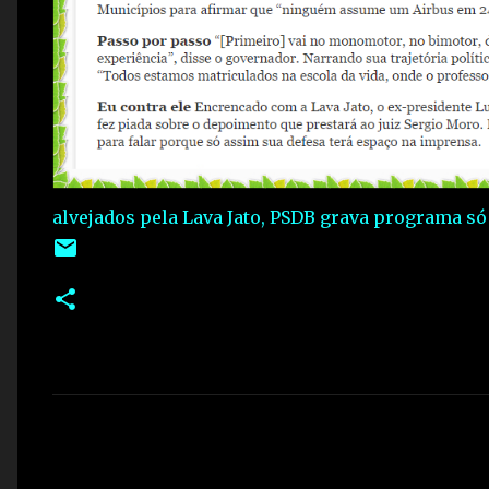
alvejados pela Lava Jato, PSDB grava programa só
C
o