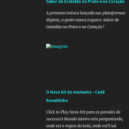
Sabor de Gratidão no Prato e no Coração
governadores, que querem subir a taxa de
recolhimento. Nesse caso, seriam atingidos
A primeira música lançada nas plataformas
os inativos da União e dos estados.
digitais, a gente nunca esquece. Sabor de
Atualmente, o teto do INSS é de R$ 5.189,82
Gratidão no Prato e no Coração !
O Novo hit do momento - Cadê
Ronaldinho
Click to Play Novo Hit para as paradas de
sucesso.O Mundo inteiro esta perguntando,
onde est o mgico da bola, onde est?Cad