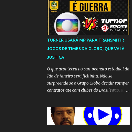
TURNER USARÁ MP PARA TRANSMITIR
JOGOS DE TIMES DA GLOBO, QUE VAI À
JUSTIÇA
O que aconteceu no campeonato estadual do
Rio de Janeiro será fichinha. Não se
surpreenda se o Grupo Globo decidir romper
contratos até com clubes do Brasileirão. Mas
até que a MP seja votada no Congresso, a
emissora vai lutar até o fim para manter o
seu monopólio.