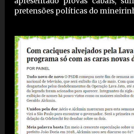
apresentado provas cabais, suf
pretensões políticas do mineirin