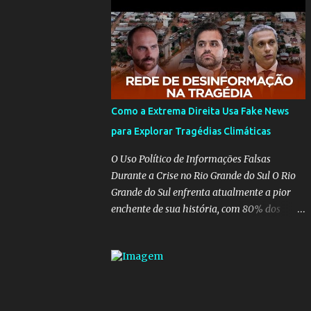
para pasta, passou a ser vista como algo
muito preocupante. Como confiar em
alguém que mente sobre o próprio
currículo? O ministério da Educação é um
dos mais importantes do governo, em um
ano e meio vai ter o seu terceiro ministro no
comando, depois da insensatez de Vélez e as
Como a Extrema Direita Usa Fake News
loucuras ideológicas de Weintraub, parecia
para Explorar Tragédias Climáticas
que a ala influenciada por Olavo de
Carvalho tinha perdido força na gestão...
O Uso Político de Informações Falsas
Mas as mentiras de Carlos Alberto Decotelli
Durante a Crise no Rio Grande do Sul O Rio
podem trazer mais problemas do que
Grande do Sul enfrenta atualmente a pior
soluções a Educação brasileira, afinal de
enchente de sua história, com 80% dos
contas como acreditar em algo proposto
municípios afetados pela maior catástrofe
pelo novo ministro sem imaginar que ele só
climática já vista no estado. Enquanto
esta querendo auferir vantagens pessoais
muitos se mobilizam para realizar resgates
em uma pasta de tamanha envergadura e
e doações, uma verdadeira indústria de fake
influência na vida dos brasileiros. Evelin
news tem atrapalhado o trabalho dos
Azevedo escreveu brilhantemen...
voluntários e das forças governamentais,