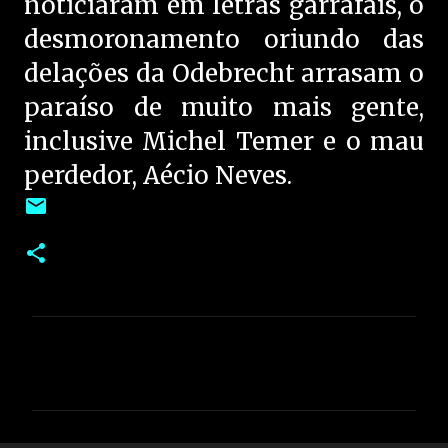
noticiaram em letras garrafais, o
desmoronamento oriundo das
delações da Odebrecht arrasam o
paraíso de muito mais gente,
inclusive Michel Temer e o mau
perdedor, Aécio Neves.
C
o
m
e