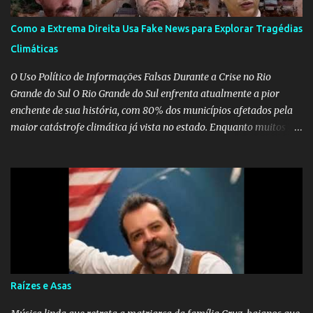
Como a Extrema Direita Usa Fake News para Explorar Tragédias
Climáticas
O Uso Político de Informações Falsas Durante a Crise no Rio
Grande do Sul O Rio Grande do Sul enfrenta atualmente a pior
enchente de sua história, com 80% dos municípios afetados pela
maior catástrofe climática já vista no estado. Enquanto muitos se
mobilizam para realizar resgates e doações, uma verdadeira
indústria de fake news tem atrapalhado o trabalho dos
voluntários e das forças governamentais, impactando diretamente
nas operações de salvamento. O receio é que notícias falsas, como
a de retenção de doações e o transporte de oxigênio, causem mais
apreensão na população já fragilizada por essa grave situação.
Tamanha é a seriedade do problema que o governo do estado
precisou criar uma força-tarefa para checar e desmentir as
desinformações, chegando ao ponto de o governo federal pedir
Raízes e Asas
uma investigação para identificar os autores dessas notícias falsas.
O Negacionismo Climático da Extrema Direita Essa disseminação