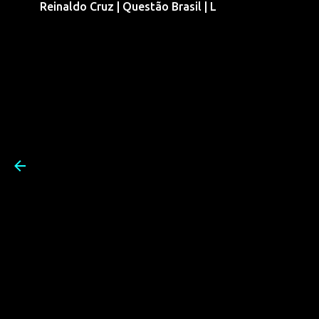
Reinaldo Cruz | Questão Brasil | L
Pular para o conteúdo prin
Reinaldo