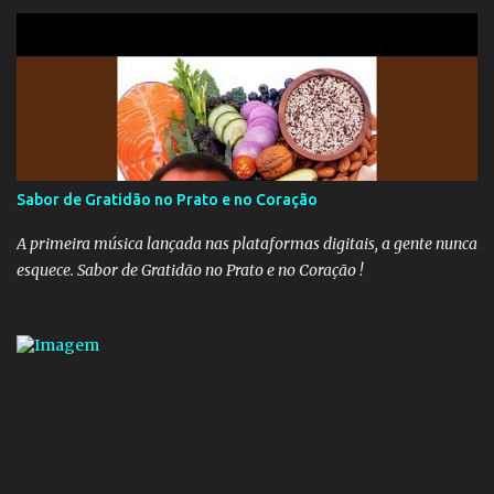
União recolhem 11% sobre o que vai além do teto do INSS. A ideia é
aumentar o percentual de recolhimento para 14%. De acordo com
a publicação, a reforma da Previdência Social também está sendo
analisada pelos governadores, que querem subir a taxa de
recolhimento. Nesse caso, seriam atingidos os inativos da União e
dos estados. Atualmente, o teto do INSS é de R$ 5.189,82
Sabor de Gratidão no Prato e no Coração
A primeira música lançada nas plataformas digitais, a gente nunca
esquece. Sabor de Gratidão no Prato e no Coração !