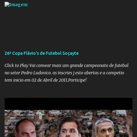
destino. Reinaldo Cruz enfatiza que seu coração nasceu para ela e
que continuará esperando enquanto houver canções para entoar. A
obra conclui como uma promessa de fidelidade e esperança no
reencontro, unindo a tradição da viola com o sentimento universal
do amor. No geral, o vídeo apresenta uma narrativa lírica sobre a
persistência do afeto através do tempo e do espaço. YouTube
YouTube YouTube
26ª Copa Flávio's de Futebol Soçayte
Click to Play Vai comear mais um grande campeonato de futebol
no setor Pedro Ludovico. as inscries j esto abertas e a competio
tem inicio em 02 de Abril de 2011.Participe!