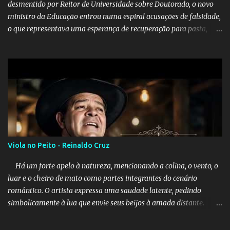
desmentido por Reitor de Universidade sobre Doutorado, o novo
ministro da Educação entrou numa espiral acusações de falsidade,
o que representava uma esperança de recuperação para pasta,
passou a ser vista como algo muito preocupante. Como confiar em
alguém que mente sobre o próprio currículo? O ministério da
Educação é um dos mais importantes do governo, em um ano e
meio vai ter o seu terceiro ministro no comando, depois da
insensatez de Vélez e as loucuras ideológicas de Weintraub, parecia
que a ala influenciada por Olavo de Carvalho tinha perdido força
na gestão... Mas as mentiras de Carlos Alberto Decotelli podem
trazer mais problemas do que soluções a Educação brasileira,
afinal de contas como acreditar em algo proposto pelo novo
Viola no Peito - Reinaldo Cruz
ministro sem imaginar que ele só esta querendo auferir vantagens
pessoais em uma pasta de tamanha envergadura e influência na
Há um forte apelo à natureza, mencionando a colina, o vento, o
vida dos brasileiros. Evelin Azevedo escreveu brilhantemen...
luar e o cheiro de mato como partes integrantes do cenário
romântico. O artista expressa uma saudade latente, pedindo
simbolicamente à lua que envie seus beijos à amada distante. A
música sugere que, apesar da distância e da "estrada comprida",
quem carrega amor na vida sempre encontra o seu caminho e