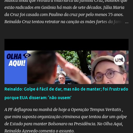
Música linda que retrata a matriarca da família Cruz, baianos que
de fake news não é uma surpresa, pois faz parte de um padrão...
estão radicados em Goiânia há mais de sete décadas. Júlia Maria
da Cruz foi casada com Paulino da cruz por pelo menos 75 anos.
Reinaldo Cruz tentou retratar na canção as mães fortes da família
Cruz. Desde as raízes até as asas que cultivamos para ganhar o
mundo.
Reinaldo: Golpe é fácil de dar, mas não de manter; foi frustrado
porque EUA disseram: ‘não ousem’
A PF deflagrou na manhã de hoje a Operação Tempus Veritatis ,
que mira suposta organização criminosa que tentou dar um golpe
de Estado para manter Bolsonaro na Presidência. No Olha Aqui,
Reinaldo Azevedo comenta o assunto.