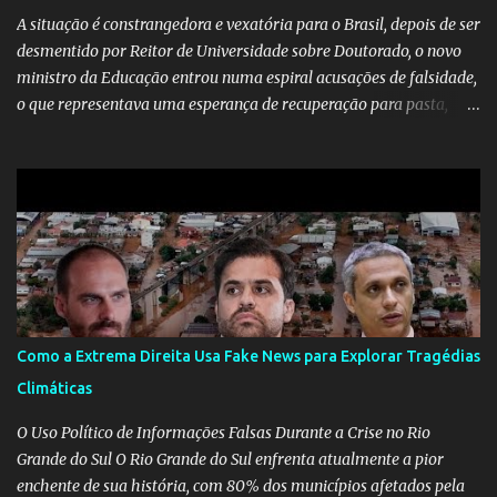
A situação é constrangedora e vexatória para o Brasil, depois de ser
desmentido por Reitor de Universidade sobre Doutorado, o novo
ministro da Educação entrou numa espiral acusações de falsidade,
o que representava uma esperança de recuperação para pasta,
passou a ser vista como algo muito preocupante. Como confiar em
alguém que mente sobre o próprio currículo? O ministério da
Educação é um dos mais importantes do governo, em um ano e
meio vai ter o seu terceiro ministro no comando, depois da
insensatez de Vélez e as loucuras ideológicas de Weintraub, parecia
que a ala influenciada por Olavo de Carvalho tinha perdido força
na gestão... Mas as mentiras de Carlos Alberto Decotelli podem
trazer mais problemas do que soluções a Educação brasileira,
afinal de contas como acreditar em algo proposto pelo novo
Como a Extrema Direita Usa Fake News para Explorar Tragédias
ministro sem imaginar que ele só esta querendo auferir vantagens
Climáticas
pessoais em uma pasta de tamanha envergadura e influência na
vida dos brasileiros. Evelin Azevedo escreveu brilhantemen...
O Uso Político de Informações Falsas Durante a Crise no Rio
Grande do Sul O Rio Grande do Sul enfrenta atualmente a pior
enchente de sua história, com 80% dos municípios afetados pela