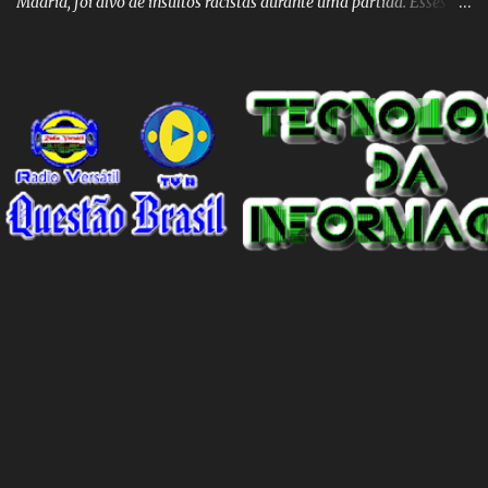
Madrid, foi alvo de insultos racistas durante uma partida. Esses
insultos não só afetam o jogador individualmente, mas também
destacam a presença contínua do racismo na sociedade como um
todo. Em um programa de televisão espanhol, comentaristas de
futebol brasileiros foram convidados a comentar sobre o incidente
envolvendo Vinicius Junior. Eles afirmaram que embora o racismo
seja um problema global, é importante reconhecer que a Espanha
não é um país racista em si. No entanto, existem indivíduos racistas
em todas as partes do mundo, incluindo a Espanha. É essencial
separar o comportamento desses indivíduos racistas da sociedade
espanhola como um todo. O racismo não deve ser visto como uma
característica intrínseca do país, mas sim como um problema
individual que precisa ser enfrentado e eliminado. A...