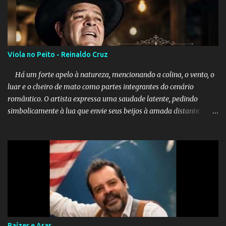
Viola no Peito - Reinaldo Cruz
Há um forte apelo à natureza, mencionando a colina, o vento, o
luar e o cheiro de mato como partes integrantes do cenário
romântico. O artista expressa uma saudade latente, pedindo
simbolicamente à lua que envie seus beijos à amada distante. A
música sugere que, apesar da distância e da "estrada comprida",
quem carrega amor na vida sempre encontra o seu caminho e
destino. Reinaldo Cruz enfatiza que seu coração nasceu para ela e
que continuará esperando enquanto houver canções para entoar. A
obra conclui como uma promessa de fidelidade e esperança no
reencontro, unindo a tradição da viola com o sentimento universal
do amor. No geral, o vídeo apresenta uma narrativa lírica sobre a
persistência do afeto através do tempo e do espaço. YouTube
YouTube YouTube
Raízes e Asas