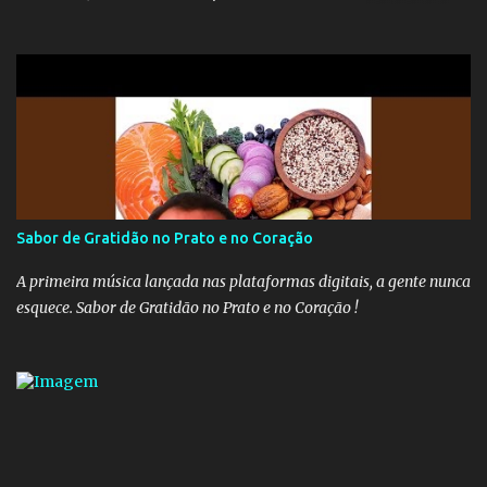
inativos que recebem além do teto. Atualmente, os inativos da
União recolhem 11% sobre o que vai além do teto do INSS. A ideia é
aumentar o percentual de recolhimento para 14%. De acordo com
a publicação, a reforma da Previdência Social também está sendo
analisada pelos governadores, que querem subir a taxa de
recolhimento. Nesse caso, seriam atingidos os inativos da União e
dos estados. Atualmente, o teto do INSS é de R$ 5.189,82
Sabor de Gratidão no Prato e no Coração
A primeira música lançada nas plataformas digitais, a gente nunca
esquece. Sabor de Gratidão no Prato e no Coração !