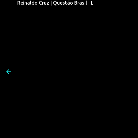
Reinaldo Cruz | Questão Brasil | L
Pular para o conteúdo prin
Reinaldo