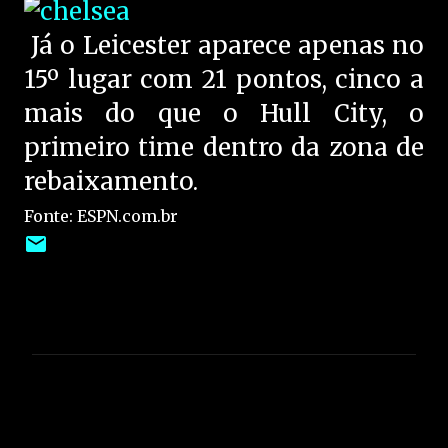
Já o Leicester aparece apenas no
15º lugar com 21 pontos, cinco a
mais do que o Hull City, o
primeiro time dentro da zona de
rebaixamento.
Fonte: ESPN.com.br
C
o
m