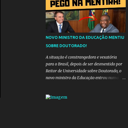
da "estrada comprida", quem carrega amor
na vida sempre encontra o seu caminho e
destino. Reinaldo Cruz enfatiza que seu
coração nasceu para ela e que continuará
esperando enquanto houver canções para
entoar. A obra conclui como uma promessa
NOVO MINISTRO DA EDUCAÇÃO MENTIU
de fidelidade e esperança no reencontro,
SOBRE DOUTORADO!
unindo a tradição da viola com o sentimento
universal do amor. No geral, o vídeo
A situação é constrangedora e vexatória
apresenta uma narrativa lírica sobre a
para o Brasil, depois de ser desmentido por
persistência do afeto através do tempo e do
Reitor de Universidade sobre Doutorado, o
espaço. YouTube YouTube YouTube
novo ministro da Educação entrou numa
espiral acusações de falsidade, o que
representava uma esperança de recuperação
para pasta, passou a ser vista como algo
muito preocupante. Como confiar em
alguém que mente sobre o próprio
currículo? O ministério da Educação é um
dos mais importantes do governo, em um