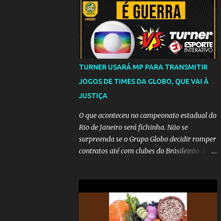
TURNER USARÁ MP PARA TRANSMITIR
JOGOS DE TIMES DA GLOBO, QUE VAI À
JUSTIÇA
O que aconteceu no campeonato estadual do
Rio de Janeiro será fichinha. Não se
surpreenda se o Grupo Globo decidir romper
contratos até com clubes do Brasileirão. Mas
até que a MP seja votada no Congresso, a
emissora vai lutar até o fim para manter o
seu monopólio.