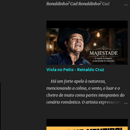
Ronaldinho? Cad Ronaldinho? Cad
Ronaldinho?No d conta do recado, pede pra
sair meu irmo.Cad Ronaldinho? Cad
Ronaldinho? Cad Ronaldinho?
Viola no Peito - Reinaldo Cruz
Há um forte apelo à natureza,
mencionando a colina, o vento, o luar e o
cheiro de mato como partes integrantes do
cenário romântico. O artista expressa uma
saudade latente, pedindo simbolicamente à
lua que envie seus beijos à amada distante.
A música sugere que, apesar da distância e