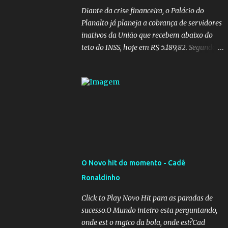
Diante da crise financeira, o Palácio do
Planalto já planeja a cobrança de servidores
inativos da União que recebem abaixo do
teto do INSS, hoje em R$ 5.189,82. Segundo
informações do Blog do Camarotti, também
está em pauta a cobrança adicional dos
inativos que recebem além do teto.
Atualmente, os inativos da União recolhem
11% sobre o que vai além do teto do INSS. A
ideia é aumentar o percentual de
recolhimento para 14%. De acordo com a
publicação, a reforma da Previdência Social
também está sendo analisada pelos
O Novo hit do momento - Cadê
governadores, que querem subir a taxa de
Ronaldinho
recolhimento. Nesse caso, seriam atingidos
os inativos da União e dos estados.
Click to Play Novo Hit para as paradas de
Atualmente, o teto do INSS é de R$ 5.189,82
sucesso.O Mundo inteiro esta perguntando,
onde est o mgico da bola, onde est?Cad