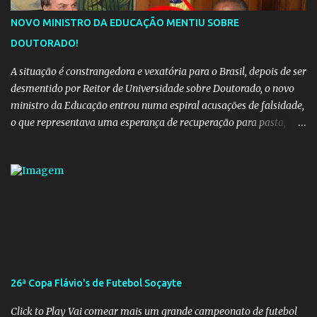
YouTube YouTube
NOVO MINISTRO DA EDUCAÇÃO MENTIU SOBRE
DOUTORADO!
A situação é constrangedora e vexatória para o Brasil, depois de ser
desmentido por Reitor de Universidade sobre Doutorado, o novo
ministro da Educação entrou numa espiral acusações de falsidade,
o que representava uma esperança de recuperação para pasta,
passou a ser vista como algo muito preocupante. Como confiar em
alguém que mente sobre o próprio currículo? O ministério da
Educação é um dos mais importantes do governo, em um ano e
meio vai ter o seu terceiro ministro no comando, depois da
insensatez de Vélez e as loucuras ideológicas de Weintraub, parecia
que a ala influenciada por Olavo de Carvalho tinha perdido força
na gestão... Mas as mentiras de Carlos Alberto Decotelli podem
trazer mais problemas do que soluções a Educação brasileira,
afinal de contas como acreditar em algo proposto pelo novo
26ª Copa Flávio's de Futebol Soçayte
ministro sem imaginar que ele só esta querendo auferir vantagens
pessoais em uma pasta de tamanha envergadura e influência na
Click to Play Vai comear mais um grande campeonato de futebol