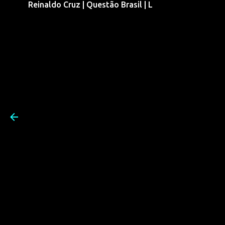
Reinaldo Cruz | Questão Brasil | L
Pular para o conteúdo prin
Reinaldo