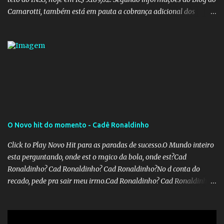
Camarotti, também está em pauta a cobrança adicional dos
inativos que recebem além do teto. Atualmente, os inativos da
União recolhem 11% sobre o que vai além do teto do INSS. A ideia é
aumentar o percentual de recolhimento para 14%. De acordo com
a publicação, a reforma da Previdência Social também está sendo
analisada pelos governadores, que querem subir a taxa de
recolhimento. Nesse caso, seriam atingidos os inativos da União e
dos estados. Atualmente, o teto do INSS é de R$ 5.189,82
O Novo hit do momento - Cadê Ronaldinho
Click to Play Novo Hit para as paradas de sucesso.O Mundo inteiro
esta perguntando, onde est o mgico da bola, onde est?Cad
Ronaldinho? Cad Ronaldinho? Cad Ronaldinho?No d conta do
recado, pede pra sair meu irmo.Cad Ronaldinho? Cad Ronaldinho?
Cad Ronaldinho?