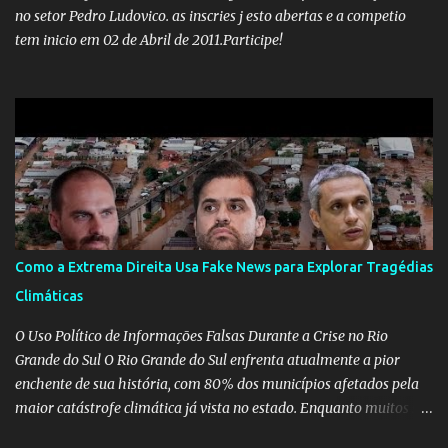
vida dos brasileiros. Evelin Azevedo escreveu brilhantemen...
no setor Pedro Ludovico. as inscries j esto abertas e a competio
tem inicio em 02 de Abril de 2011.Participe!
Como a Extrema Direita Usa Fake News para Explorar Tragédias
Climáticas
O Uso Político de Informações Falsas Durante a Crise no Rio
Grande do Sul O Rio Grande do Sul enfrenta atualmente a pior
enchente de sua história, com 80% dos municípios afetados pela
maior catástrofe climática já vista no estado. Enquanto muitos se
mobilizam para realizar resgates e doações, uma verdadeira