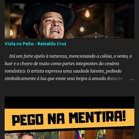
Viola no Peito - Reinaldo Cruz
Há um forte apelo à natureza, mencionando a colina, o vento, o
luar e o cheiro de mato como partes integrantes do cenário
romântico. O artista expressa uma saudade latente, pedindo
simbolicamente à lua que envie seus beijos à amada distante. A
música sugere que, apesar da distância e da "estrada comprida",
quem carrega amor na vida sempre encontra o seu caminho e
destino. Reinaldo Cruz enfatiza que seu coração nasceu para ela e
que continuará esperando enquanto houver canções para entoar. A
obra conclui como uma promessa de fidelidade e esperança no
reencontro, unindo a tradição da viola com o sentimento universal
do amor. No geral, o vídeo apresenta uma narrativa lírica sobre a
persistência do afeto através do tempo e do espaço. YouTube