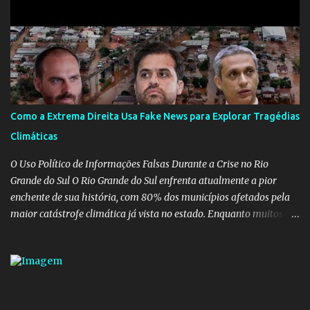
Educação é um dos mais importantes do governo, em um ano e
meio vai ter o seu terceiro ministro no comando, depois da
insensatez de Vélez e as loucuras ideológicas de Weintraub, parecia
que a ala influenciada por Olavo de Carvalho tinha perdido força
na gestão... Mas as mentiras de Carlos Alberto Decotelli podem
trazer mais problemas do que soluções a Educação brasileira,
afinal de contas como acreditar em algo proposto pelo novo
Como a Extrema Direita Usa Fake News para Explorar Tragédias
ministro sem imaginar que ele só esta querendo auferir vantagens
Climáticas
pessoais em uma pasta de tamanha envergadura e influência na
vida dos brasileiros. Evelin Azevedo escreveu brilhantemen...
O Uso Político de Informações Falsas Durante a Crise no Rio
Grande do Sul O Rio Grande do Sul enfrenta atualmente a pior
enchente de sua história, com 80% dos municípios afetados pela
maior catástrofe climática já vista no estado. Enquanto muitos se
mobilizam para realizar resgates e doações, uma verdadeira
indústria de fake news tem atrapalhado o trabalho dos
voluntários e das forças governamentais, impactando diretamente
nas operações de salvamento. O receio é que notícias falsas, como
a de retenção de doações e o transporte de oxigênio, causem mais