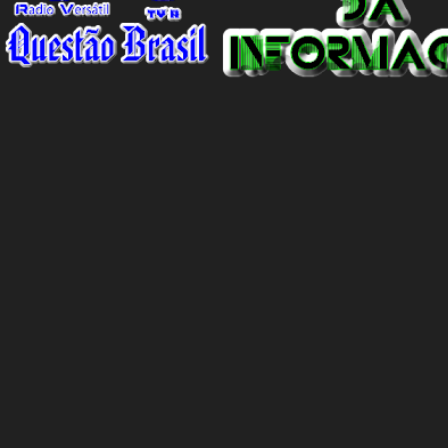
não é um país racista em si. No entanto, existem indivíduos racistas
em todas as partes do mundo, incluindo a Espanha. É essencial
separar o comportamento desses indivíduos racistas da sociedade
espanhola como um todo. O racismo não deve ser visto como uma
característica intrínseca do país, mas sim como um problema
individual que precisa ser enfrentado e eliminado. A...