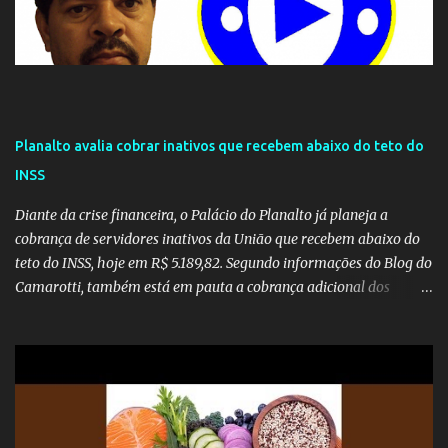
Planalto avalia cobrar inativos que recebem abaixo do teto do
INSS
Diante da crise financeira, o Palácio do Planalto já planeja a
cobrança de servidores inativos da União que recebem abaixo do
teto do INSS, hoje em R$ 5.189,82. Segundo informações do Blog do
Camarotti, também está em pauta a cobrança adicional dos
inativos que recebem além do teto. Atualmente, os inativos da
União recolhem 11% sobre o que vai além do teto do INSS. A ideia é
aumentar o percentual de recolhimento para 14%. De acordo com
a publicação, a reforma da Previdência Social também está sendo
analisada pelos governadores, que querem subir a taxa de
recolhimento. Nesse caso, seriam atingidos os inativos da União e