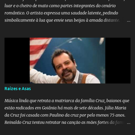
luar e o cheiro de mato como partes integrantes do cenário
romântico. O artista expressa uma saudade latente, pedindo
simbolicamente à lua que envie seus beijos à amada distante. A
música sugere que, apesar da distância e da "estrada comprida",
quem carrega amor na vida sempre encontra o seu caminho e
destino. Reinaldo Cruz enfatiza que seu coração nasceu para ela e
que continuará esperando enquanto houver canções para entoar. A
obra conclui como uma promessa de fidelidade e esperança no
reencontro, unindo a tradição da viola com o sentimento universal
do amor. No geral, o vídeo apresenta uma narrativa lírica sobre a
persistência do afeto através do tempo e do espaço. YouTube
YouTube YouTube
Raízes e Asas
Música linda que retrata a matriarca da família Cruz, baianos que
estão radicados em Goiânia há mais de sete décadas. Júlia Maria
da Cruz foi casada com Paulino da cruz por pelo menos 75 anos.
Reinaldo Cruz tentou retratar na canção as mães fortes da família
Cruz. Desde as raízes até as asas que cultivamos para ganhar o