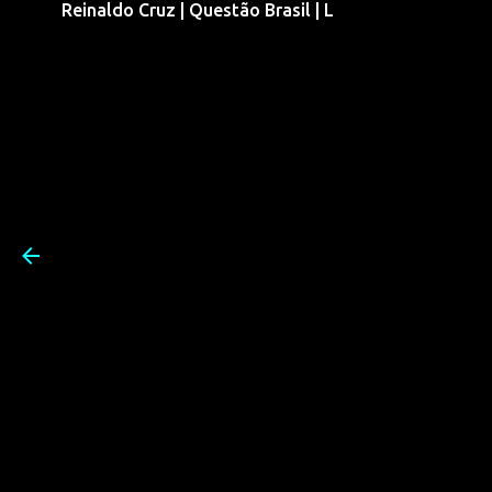
Reinaldo Cruz | Questão Brasil | L
Pular para o conteúdo prin
Reinaldo