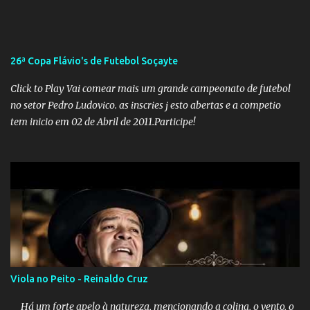
apreensão na população já fragilizada por essa grave situação.
Tamanha é a seriedade do problema que o governo do estado
precisou criar uma força-tarefa para checar e desmentir as
desinformações, chegando ao ponto de o governo federal pedir
26ª Copa Flávio's de Futebol Soçayte
uma investigação para identificar os autores dessas notícias falsas.
O Negacionismo Climático da Extrema Direita Essa disseminação
Click to Play Vai comear mais um grande campeonato de futebol
de fake news não é uma surpresa, pois faz parte de um padrão...
no setor Pedro Ludovico. as inscries j esto abertas e a competio
tem inicio em 02 de Abril de 2011.Participe!
Viola no Peito - Reinaldo Cruz
Há um forte apelo à natureza, mencionando a colina, o vento, o