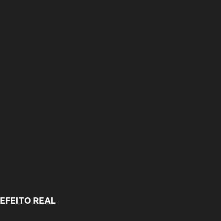
i
o
s
EFEITO REAL