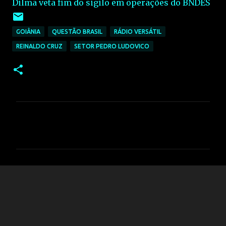
Dilma veta fim do sigilo em operações do BNDES
GOIÂNIA
QUESTÃO BRASIL
RÁDIO VERSÁTIL
REINALDO CRUZ
SETOR PEDRO LUDOVICO
C
o
m
e
n
t
á
r