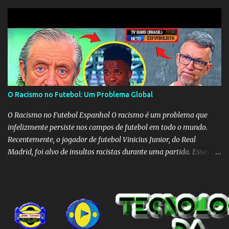
mundo.
O Racismo no Futebol: Um Problema Global
O Racismo no Futebol Espanhol O racismo é um problema que
infelizmente persiste nos campos de futebol em todo o mundo.
Recentemente, o jogador de futebol Vinicius Junior, do Real
Madrid, foi alvo de insultos racistas durante uma partida. Esses
insultos não só afetam o jogador individualmente, mas também
destacam a presença contínua do racismo na sociedade como um
todo. Em um programa de televisão espanhol, comentaristas de
futebol brasileiros foram convidados a comentar sobre o incidente
envolvendo Vinicius Junior. Eles afirmaram que embora o racismo
seja um problema global, é importante reconhecer que a Espanha