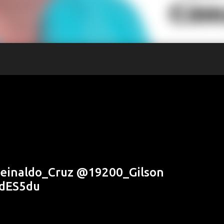
Reinaldo_Cruz @19200_Gilson
EdES5du