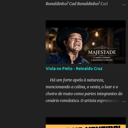
Ronaldinho? Cad Ronaldinho? Cad
Ronaldinho?No d conta do recado, pede pra
sair meu irmo.Cad Ronaldinho? Cad
Ronaldinho? Cad Ronaldinho?
Viola no Peito - Reinaldo Cruz
Há um forte apelo à natureza,
mencionando a colina, o vento, o luar e o
cheiro de mato como partes integrantes do
cenário romântico. O artista expressa uma
saudade latente, pedindo simbolicamente à
lua que envie seus beijos à amada distante.
A música sugere que, apesar da distância e