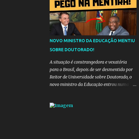
da "estrada comprida", quem carrega amor
na vida sempre encontra o seu caminho e
destino. Reinaldo Cruz enfatiza que seu
coração nasceu para ela e que continuará
esperando enquanto houver canções para
entoar. A obra conclui como uma promessa
NOVO MINISTRO DA EDUCAÇÃO MENTIU
de fidelidade e esperança no reencontro,
SOBRE DOUTORADO!
unindo a tradição da viola com o sentimento
universal do amor. No geral, o vídeo
A situação é constrangedora e vexatória
apresenta uma narrativa lírica sobre a
para o Brasil, depois de ser desmentido por
persistência do afeto através do tempo e do
Reitor de Universidade sobre Doutorado, o
espaço. YouTube YouTube YouTube
novo ministro da Educação entrou numa
espiral acusações de falsidade, o que
representava uma esperança de recuperação
para pasta, passou a ser vista como algo
muito preocupante. Como confiar em
alguém que mente sobre o próprio
currículo? O ministério da Educação é um
dos mais importantes do governo, em um