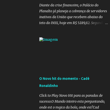
Diante da crise financeira, o Palácio do
Planalto já planeja a cobrança de servidores
inativos da União que recebem abaixo do
teto do INSS, hoje em R$ 5.189,82. Segundo
informações do Blog do Camarotti, também
está em pauta a cobrança adicional dos
inativos que recebem além do teto.
Atualmente, os inativos da União recolhem
11% sobre o que vai além do teto do INSS. A
ideia é aumentar o percentual de
recolhimento para 14%. De acordo com a
publicação, a reforma da Previdência Social
também está sendo analisada pelos
O Novo hit do momento - Cadê
governadores, que querem subir a taxa de
Ronaldinho
recolhimento. Nesse caso, seriam atingidos
os inativos da União e dos estados.
Click to Play Novo Hit para as paradas de
Atualmente, o teto do INSS é de R$ 5.189,82
sucesso.O Mundo inteiro esta perguntando,
onde est o mgico da bola, onde est?Cad