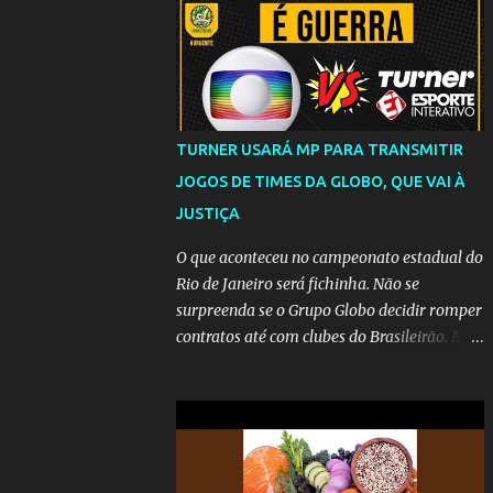
TURNER USARÁ MP PARA TRANSMITIR
JOGOS DE TIMES DA GLOBO, QUE VAI À
JUSTIÇA
O que aconteceu no campeonato estadual do
Rio de Janeiro será fichinha. Não se
surpreenda se o Grupo Globo decidir romper
contratos até com clubes do Brasileirão. Mas
até que a MP seja votada no Congresso, a
emissora vai lutar até o fim para manter o
seu monopólio.