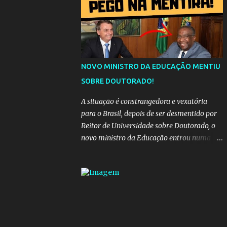
da "estrada comprida", quem carrega amor
na vida sempre encontra o seu caminho e
destino. Reinaldo Cruz enfatiza que seu
coração nasceu para ela e que continuará
esperando enquanto houver canções para
entoar. A obra conclui como uma promessa
NOVO MINISTRO DA EDUCAÇÃO MENTIU
de fidelidade e esperança no reencontro,
SOBRE DOUTORADO!
unindo a tradição da viola com o sentimento
universal do amor. No geral, o vídeo
A situação é constrangedora e vexatória
apresenta uma narrativa lírica sobre a
para o Brasil, depois de ser desmentido por
persistência do afeto através do tempo e do
Reitor de Universidade sobre Doutorado, o
espaço. YouTube YouTube YouTube
novo ministro da Educação entrou numa
espiral acusações de falsidade, o que
representava uma esperança de recuperação
para pasta, passou a ser vista como algo
muito preocupante. Como confiar em
alguém que mente sobre o próprio
currículo? O ministério da Educação é um
dos mais importantes do governo, em um