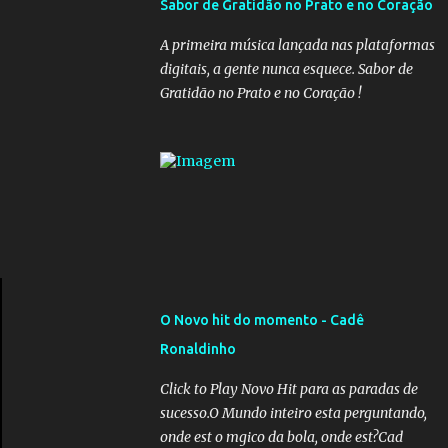
Sabor de Gratidão no Prato e no Coração
governadores, que querem subir a taxa de
recolhimento. Nesse caso, seriam atingidos
A primeira música lançada nas plataformas
os inativos da União e dos estados.
digitais, a gente nunca esquece. Sabor de
Atualmente, o teto do INSS é de R$ 5.189,82
Gratidão no Prato e no Coração !
O Novo hit do momento - Cadê
Ronaldinho
Click to Play Novo Hit para as paradas de
sucesso.O Mundo inteiro esta perguntando,
onde est o mgico da bola, onde est?Cad