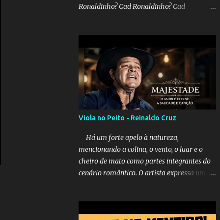
Ronaldinho? Cad Ronaldinho? Cad
Ronaldinho?No d conta do recado, pede pra
sair meu irmo.Cad Ronaldinho? Cad
Ronaldinho? Cad Ronaldinho?
Viola no Peito - Reinaldo Cruz
Há um forte apelo à natureza,
mencionando a colina, o vento, o luar e o
cheiro de mato como partes integrantes do
cenário romântico. O artista expressa uma
saudade latente, pedindo simbolicamente à
lua que envie seus beijos à amada distante.
A música sugere que, apesar da distância e