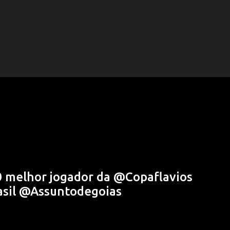
10 melhor jogador da @Copaflavios
sil @Assuntodegoias