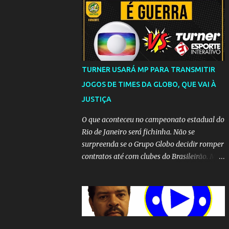
TURNER USARÁ MP PARA TRANSMITIR
JOGOS DE TIMES DA GLOBO, QUE VAI À
JUSTIÇA
O que aconteceu no campeonato estadual do
Rio de Janeiro será fichinha. Não se
surpreenda se o Grupo Globo decidir romper
contratos até com clubes do Brasileirão. Mas
até que a MP seja votada no Congresso, a
emissora vai lutar até o fim para manter o
seu monopólio.