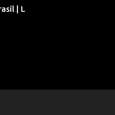
sil | L
Pular para o conteúdo principal