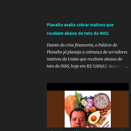
Planalto avalia cobrar inativos que
recebem abaixo do teto do INSS
Diante da crise financeira, o Palácio do
Planalto já planeja a cobrança de servidores
inativos da União que recebem abaixo do
teto do INSS, hoje em R$ 5.189,82. Segundo
informações do Blog do Camarotti, também
está em pauta a cobrança adicional dos
inativos que recebem além do teto.
Atualmente, os inativos da União recolhem
11% sobre o que vai além do teto do INSS. A
ideia é aumentar o percentual de
recolhimento para 14%. De acordo com a
publicação, a reforma da Previdência Social
também está sendo analisada pelos