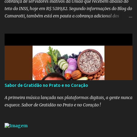
cobrança de servidores inativos da União que recebem abaixo do
teto do INSS, hoje em R$ 5.189,82. Segundo informações do Blog do
Camarotti, também está em pauta a cobrança adicional dos
inativos que recebem além do teto. Atualmente, os inativos da
União recolhem 11% sobre o que vai além do teto do INSS. A ideia é
aumentar o percentual de recolhimento para 14%. De acordo com
a publicação, a reforma da Previdência Social também está sendo
analisada pelos governadores, que querem subir a taxa de
recolhimento. Nesse caso, seriam atingidos os inativos da União e
dos estados. Atualmente, o teto do INSS é de R$ 5.189,82
Sabor de Gratidão no Prato e no Coração
A primeira música lançada nas plataformas digitais, a gente nunca
esquece. Sabor de Gratidão no Prato e no Coração !