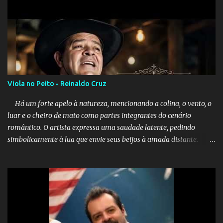
Viola no Peito - Reinaldo Cruz
Há um forte apelo à natureza, mencionando a colina, o vento, o
luar e o cheiro de mato como partes integrantes do cenário
romântico. O artista expressa uma saudade latente, pedindo
simbolicamente à lua que envie seus beijos à amada distante. A
música sugere que, apesar da distância e da "estrada comprida",
quem carrega amor na vida sempre encontra o seu caminho e
destino. Reinaldo Cruz enfatiza que seu coração nasceu para ela e
que continuará esperando enquanto houver canções para entoar. A
obra conclui como uma promessa de fidelidade e esperança no
reencontro, unindo a tradição da viola com o sentimento universal