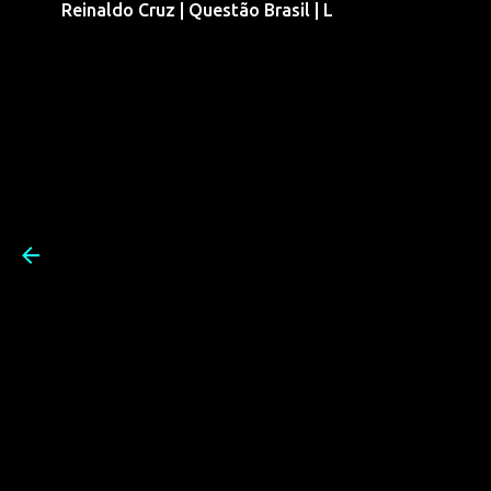
Reinaldo Cruz | Questão Brasil | L
Pular para o conteúdo prin
Reinaldo