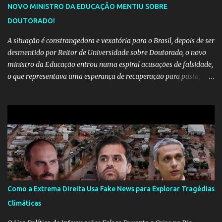
NOVO MINISTRO DA EDUCAÇÃO MENTIU SOBRE
DOUTORADO!
A situação é constrangedora e vexatória para o Brasil, depois de ser
desmentido por Reitor de Universidade sobre Doutorado, o novo
ministro da Educação entrou numa espiral acusações de falsidade,
o que representava uma esperança de recuperação para pasta,
passou a ser vista como algo muito preocupante. Como confiar em
alguém que mente sobre o próprio currículo? O ministério da
Educação é um dos mais importantes do governo, em um ano e
meio vai ter o seu terceiro ministro no comando, depois da
insensatez de Vélez e as loucuras ideológicas de Weintraub, parecia
que a ala influenciada por Olavo de Carvalho tinha perdido força
na gestão... Mas as mentiras de Carlos Alberto Decotelli podem
trazer mais problemas do que soluções a Educação brasileira,
afinal de contas como acreditar em algo proposto pelo novo
Como a Extrema Direita Usa Fake News para Explorar Tragédias
ministro sem imaginar que ele só esta querendo auferir vantagens
Climáticas
pessoais em uma pasta de tamanha envergadura e influência na
vida dos brasileiros. Evelin Azevedo escreveu brilhantemen...