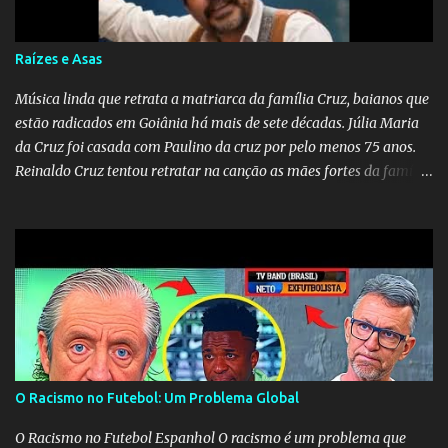
do amor. No geral, o vídeo apresenta uma narrativa lírica sobre a
persistência do afeto através do tempo e do espaço. YouTube
YouTube YouTube
Raízes e Asas
Música linda que retrata a matriarca da família Cruz, baianos que
estão radicados em Goiânia há mais de sete décadas. Júlia Maria
da Cruz foi casada com Paulino da cruz por pelo menos 75 anos.
Reinaldo Cruz tentou retratar na canção as mães fortes da família
Cruz. Desde as raízes até as asas que cultivamos para ganhar o
mundo.
O Racismo no Futebol: Um Problema Global
O Racismo no Futebol Espanhol O racismo é um problema que