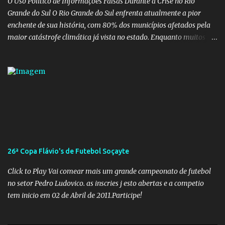
O Uso Político de Informações Falsas Durante a Crise no Rio
Grande do Sul O Rio Grande do Sul enfrenta atualmente a pior
enchente de sua história, com 80% dos municípios afetados pela
maior catástrofe climática já vista no estado. Enquanto muitos se
mobilizam para realizar resgates e doações, uma verdadeira
indústria de fake news tem atrapalhado o trabalho dos
voluntários e das forças governamentais, impactando diretamente
nas operações de salvamento. O receio é que notícias falsas, como
a de retenção de doações e o transporte de oxigênio, causem mais
apreensão na população já fragilizada por essa grave situação.
Tamanha é a seriedade do problema que o governo do estado
precisou criar uma força-tarefa para checar e desmentir as
desinformações, chegando ao ponto de o governo federal pedir
26ª Copa Flávio's de Futebol Soçayte
uma investigação para identificar os autores dessas notícias falsas.
O Negacionismo Climático da Extrema Direita Essa disseminação
Click to Play Vai comear mais um grande campeonato de futebol
de fake news não é uma surpresa, pois faz parte de um padrão...
no setor Pedro Ludovico. as inscries j esto abertas e a competio
tem inicio em 02 de Abril de 2011.Participe!