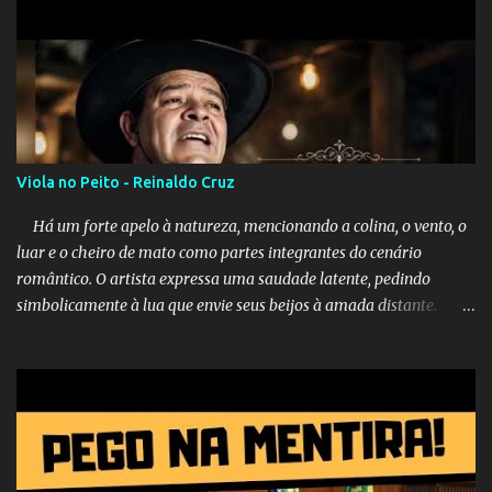
Viola no Peito - Reinaldo Cruz
Há um forte apelo à natureza, mencionando a colina, o vento, o
luar e o cheiro de mato como partes integrantes do cenário
romântico. O artista expressa uma saudade latente, pedindo
simbolicamente à lua que envie seus beijos à amada distante. A
música sugere que, apesar da distância e da "estrada comprida",
quem carrega amor na vida sempre encontra o seu caminho e
destino. Reinaldo Cruz enfatiza que seu coração nasceu para ela e
que continuará esperando enquanto houver canções para entoar. A
obra conclui como uma promessa de fidelidade e esperança no
reencontro, unindo a tradição da viola com o sentimento universal
do amor. No geral, o vídeo apresenta uma narrativa lírica sobre a