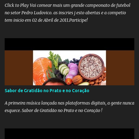
pessoais em uma pasta de tamanha envergadura e influência na
Click to Play Vai comear mais um grande campeonato de futebol
vida dos brasileiros. Evelin Azevedo escreveu brilhantemen...
no setor Pedro Ludovico. as inscries j esto abertas e a competio
tem inicio em 02 de Abril de 2011.Participe!
Sabor de Gratidão no Prato e no Coração
A primeira música lançada nas plataformas digitais, a gente nunca
esquece. Sabor de Gratidão no Prato e no Coração !