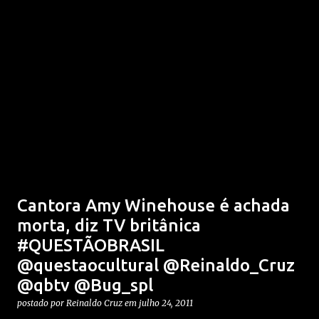
Cantora Amy Winehouse é achada
morta, diz TV britânica
#QUESTÃOBRASIL
@questaocultural @Reinaldo_Cruz
@qbtv @Bug_spl
postado por
Reinaldo Cruz
em
julho 24, 2011