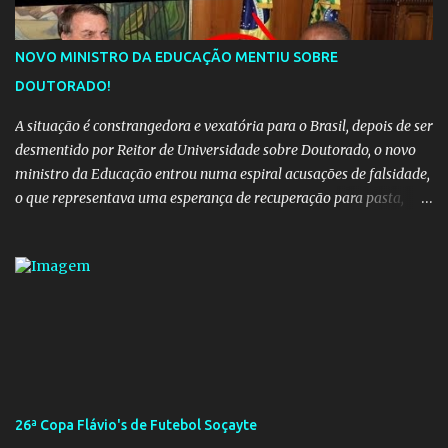
persistência do afeto através do tempo e do espaço. YouTube
YouTube YouTube
NOVO MINISTRO DA EDUCAÇÃO MENTIU SOBRE
DOUTORADO!
A situação é constrangedora e vexatória para o Brasil, depois de ser
desmentido por Reitor de Universidade sobre Doutorado, o novo
ministro da Educação entrou numa espiral acusações de falsidade,
o que representava uma esperança de recuperação para pasta,
passou a ser vista como algo muito preocupante. Como confiar em
alguém que mente sobre o próprio currículo? O ministério da
Educação é um dos mais importantes do governo, em um ano e
meio vai ter o seu terceiro ministro no comando, depois da
insensatez de Vélez e as loucuras ideológicas de Weintraub, parecia
que a ala influenciada por Olavo de Carvalho tinha perdido força
na gestão... Mas as mentiras de Carlos Alberto Decotelli podem
trazer mais problemas do que soluções a Educação brasileira,
afinal de contas como acreditar em algo proposto pelo novo
26ª Copa Flávio's de Futebol Soçayte
ministro sem imaginar que ele só esta querendo auferir vantagens