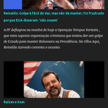
precisou criar uma força-tarefa para checar e desmentir as
desinformações, chegando ao ponto de o governo federal pedir
Reinaldo: Golpe é fácil de dar, mas não de manter; foi frustrado
uma investigação para identificar os autores dessas notícias falsas.
porque EUA disseram: ‘não ousem’
O Negacionismo Climático da Extrema Direita Essa disseminação
de fake news não é uma surpresa, pois faz parte de um padrão...
A PF deflagrou na manhã de hoje a Operação Tempus Veritatis ,
que mira suposta organização criminosa que tentou dar um golpe
de Estado para manter Bolsonaro na Presidência. No Olha Aqui,
Reinaldo Azevedo comenta o assunto.
Raízes e Asas