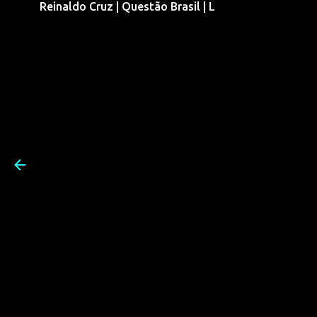
Reinaldo Cruz | Questão Brasil | L
Pular para o conteúdo prin
Reinaldo