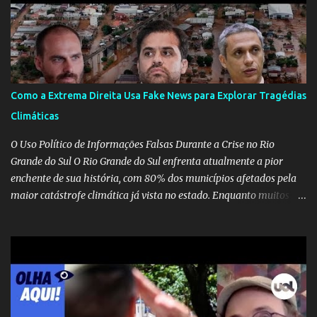
Como a Extrema Direita Usa Fake News para Explorar Tragédias
Climáticas
O Uso Político de Informações Falsas Durante a Crise no Rio
Grande do Sul O Rio Grande do Sul enfrenta atualmente a pior
enchente de sua história, com 80% dos municípios afetados pela
maior catástrofe climática já vista no estado. Enquanto muitos se
mobilizam para realizar resgates e doações, uma verdadeira
indústria de fake news tem atrapalhado o trabalho dos
voluntários e das forças governamentais, impactando diretamente
nas operações de salvamento. O receio é que notícias falsas, como
a de retenção de doações e o transporte de oxigênio, causem mais
apreensão na população já fragilizada por essa grave situação.
Tamanha é a seriedade do problema que o governo do estado