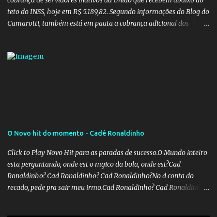
cobrança de servidores inativos da União que recebem abaixo do
teto do INSS, hoje em R$ 5.189,82. Segundo informações do Blog do
Camarotti, também está em pauta a cobrança adicional dos
inativos que recebem além do teto. Atualmente, os inativos da
União recolhem 11% sobre o que vai além do teto do INSS. A ideia é
aumentar o percentual de recolhimento para 14%. De acordo com
a publicação, a reforma da Previdência Social também está sendo
analisada pelos governadores, que querem subir a taxa de
recolhimento. Nesse caso, seriam atingidos os inativos da União e
dos estados. Atualmente, o teto do INSS é de R$ 5.189,82
O Novo hit do momento - Cadê Ronaldinho
Click to Play Novo Hit para as paradas de sucesso.O Mundo inteiro
esta perguntando, onde est o mgico da bola, onde est?Cad
Ronaldinho? Cad Ronaldinho? Cad Ronaldinho?No d conta do
recado, pede pra sair meu irmo.Cad Ronaldinho? Cad Ronaldinho?
Cad Ronaldinho?