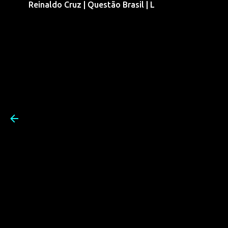
Reinaldo Cruz | Questão Brasil | L
Pular para o conteúdo prin
Reinaldo