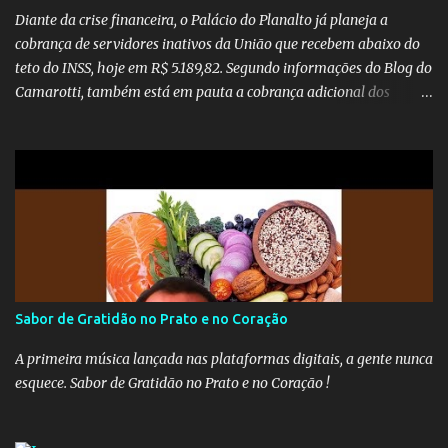
Diante da crise financeira, o Palácio do Planalto já planeja a
cobrança de servidores inativos da União que recebem abaixo do
teto do INSS, hoje em R$ 5.189,82. Segundo informações do Blog do
Camarotti, também está em pauta a cobrança adicional dos
inativos que recebem além do teto. Atualmente, os inativos da
União recolhem 11% sobre o que vai além do teto do INSS. A ideia é
aumentar o percentual de recolhimento para 14%. De acordo com
a publicação, a reforma da Previdência Social também está sendo
analisada pelos governadores, que querem subir a taxa de
recolhimento. Nesse caso, seriam atingidos os inativos da União e
dos estados. Atualmente, o teto do INSS é de R$ 5.189,82
Sabor de Gratidão no Prato e no Coração
A primeira música lançada nas plataformas digitais, a gente nunca
esquece. Sabor de Gratidão no Prato e no Coração !