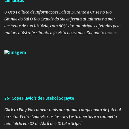
Climáticas
pessoais em uma pasta de tamanha envergadura e influência na
vida dos brasileiros. Evelin Azevedo escreveu brilhantemen...
O Uso Político de Informações Falsas Durante a Crise no Rio
Grande do Sul O Rio Grande do Sul enfrenta atualmente a pior
enchente de sua história, com 80% dos municípios afetados pela
maior catástrofe climática já vista no estado. Enquanto muitos se
mobilizam para realizar resgates e doações, uma verdadeira
indústria de fake news tem atrapalhado o trabalho dos
voluntários e das forças governamentais, impactando diretamente
nas operações de salvamento. O receio é que notícias falsas, como
a de retenção de doações e o transporte de oxigênio, causem mais
apreensão na população já fragilizada por essa grave situação.
Tamanha é a seriedade do problema que o governo do estado
precisou criar uma força-tarefa para checar e desmentir as
desinformações, chegando ao ponto de o governo federal pedir
26ª Copa Flávio's de Futebol Soçayte
uma investigação para identificar os autores dessas notícias falsas.
O Negacionismo Climático da Extrema Direita Essa disseminação
Click to Play Vai comear mais um grande campeonato de futebol
de fake news não é uma surpresa, pois faz parte de um padrão...
no setor Pedro Ludovico. as inscries j esto abertas e a competio
tem inicio em 02 de Abril de 2011.Participe!