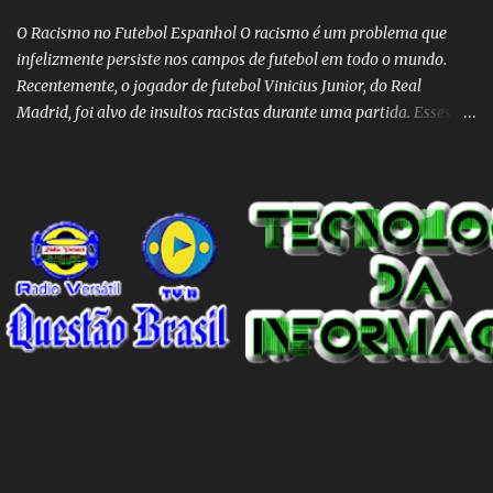
O Racismo no Futebol Espanhol O racismo é um problema que
infelizmente persiste nos campos de futebol em todo o mundo.
Recentemente, o jogador de futebol Vinicius Junior, do Real
Madrid, foi alvo de insultos racistas durante uma partida. Esses
insultos não só afetam o jogador individualmente, mas também
destacam a presença contínua do racismo na sociedade como um
todo. Em um programa de televisão espanhol, comentaristas de
futebol brasileiros foram convidados a comentar sobre o incidente
envolvendo Vinicius Junior. Eles afirmaram que embora o racismo
seja um problema global, é importante reconhecer que a Espanha
não é um país racista em si. No entanto, existem indivíduos racistas
em todas as partes do mundo, incluindo a Espanha. É essencial
separar o comportamento desses indivíduos racistas da sociedade
espanhola como um todo. O racismo não deve ser visto como uma
característica intrínseca do país, mas sim como um problema
individual que precisa ser enfrentado e eliminado. A...