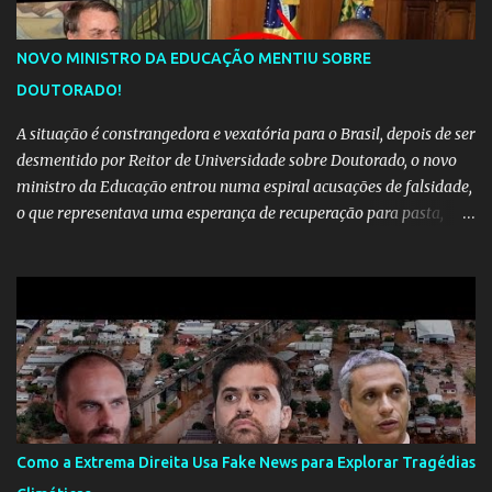
NOVO MINISTRO DA EDUCAÇÃO MENTIU SOBRE
DOUTORADO!
A situação é constrangedora e vexatória para o Brasil, depois de ser
desmentido por Reitor de Universidade sobre Doutorado, o novo
ministro da Educação entrou numa espiral acusações de falsidade,
o que representava uma esperança de recuperação para pasta,
passou a ser vista como algo muito preocupante. Como confiar em
alguém que mente sobre o próprio currículo? O ministério da
Educação é um dos mais importantes do governo, em um ano e
meio vai ter o seu terceiro ministro no comando, depois da
insensatez de Vélez e as loucuras ideológicas de Weintraub, parecia
que a ala influenciada por Olavo de Carvalho tinha perdido força
na gestão... Mas as mentiras de Carlos Alberto Decotelli podem
trazer mais problemas do que soluções a Educação brasileira,
afinal de contas como acreditar em algo proposto pelo novo
Como a Extrema Direita Usa Fake News para Explorar Tragédias
ministro sem imaginar que ele só esta querendo auferir vantagens