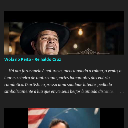
Viola no Peito - Reinaldo Cruz
Há um forte apelo à natureza, mencionando a colina, o vento, o
luar e o cheiro de mato como partes integrantes do cenário
romântico. O artista expressa uma saudade latente, pedindo
simbolicamente à lua que envie seus beijos à amada distante. A
música sugere que, apesar da distância e da "estrada comprida",
quem carrega amor na vida sempre encontra o seu caminho e
destino. Reinaldo Cruz enfatiza que seu coração nasceu para ela e
que continuará esperando enquanto houver canções para entoar. A
obra conclui como uma promessa de fidelidade e esperança no