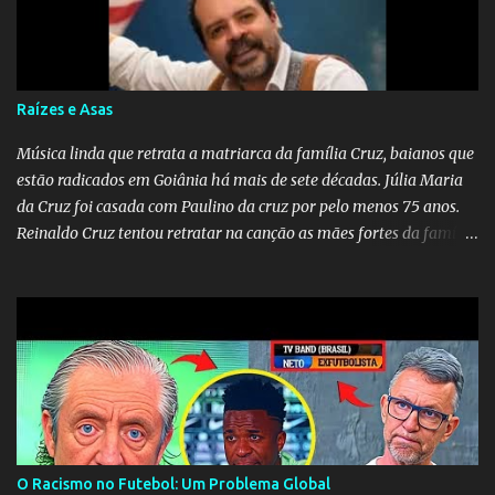
reencontro, unindo a tradição da viola com o sentimento universal
do amor. No geral, o vídeo apresenta uma narrativa lírica sobre a
persistência do afeto através do tempo e do espaço. YouTube
YouTube YouTube
Raízes e Asas
Música linda que retrata a matriarca da família Cruz, baianos que
estão radicados em Goiânia há mais de sete décadas. Júlia Maria
da Cruz foi casada com Paulino da cruz por pelo menos 75 anos.
Reinaldo Cruz tentou retratar na canção as mães fortes da família
Cruz. Desde as raízes até as asas que cultivamos para ganhar o
mundo.
O Racismo no Futebol: Um Problema Global