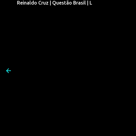
Reinaldo Cruz | Questão Brasil | L
Pular para o conteúdo prin
Reinaldo