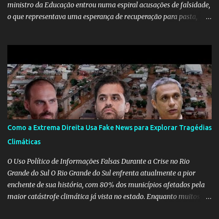
ministro da Educação entrou numa espiral acusações de falsidade,
o que representava uma esperança de recuperação para pasta,
passou a ser vista como algo muito preocupante. Como confiar em
alguém que mente sobre o próprio currículo? O ministério da
Educação é um dos mais importantes do governo, em um ano e
meio vai ter o seu terceiro ministro no comando, depois da
insensatez de Vélez e as loucuras ideológicas de Weintraub, parecia
que a ala influenciada por Olavo de Carvalho tinha perdido força
na gestão... Mas as mentiras de Carlos Alberto Decotelli podem
trazer mais problemas do que soluções a Educação brasileira,
afinal de contas como acreditar em algo proposto pelo novo
Como a Extrema Direita Usa Fake News para Explorar Tragédias
ministro sem imaginar que ele só esta querendo auferir vantagens
Climáticas
pessoais em uma pasta de tamanha envergadura e influência na
vida dos brasileiros. Evelin Azevedo escreveu brilhantemen...
O Uso Político de Informações Falsas Durante a Crise no Rio
Grande do Sul O Rio Grande do Sul enfrenta atualmente a pior
enchente de sua história, com 80% dos municípios afetados pela
maior catástrofe climática já vista no estado. Enquanto muitos se
mobilizam para realizar resgates e doações, uma verdadeira