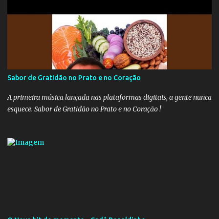
aumentar o percentual de recolhimento para 14%. De acordo com
a publicação, a reforma da Previdência Social também está sendo
analisada pelos governadores, que querem subir a taxa de
recolhimento. Nesse caso, seriam atingidos os inativos da União e
dos estados. Atualmente, o teto do INSS é de R$ 5.189,82
Sabor de Gratidão no Prato e no Coração
A primeira música lançada nas plataformas digitais, a gente nunca
esquece. Sabor de Gratidão no Prato e no Coração !