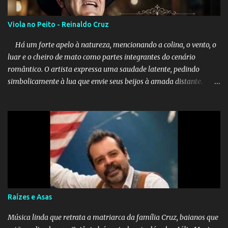
Viola no Peito - Reinaldo Cruz
Há um forte apelo à natureza, mencionando a colina, o vento, o
luar e o cheiro de mato como partes integrantes do cenário
romântico. O artista expressa uma saudade latente, pedindo
simbolicamente à lua que envie seus beijos à amada distante. A
música sugere que, apesar da distância e da "estrada comprida",
quem carrega amor na vida sempre encontra o seu caminho e
destino. Reinaldo Cruz enfatiza que seu coração nasceu para ela e
que continuará esperando enquanto houver canções para entoar. A
obra conclui como uma promessa de fidelidade e esperança no
reencontro, unindo a tradição da viola com o sentimento universal
do amor. No geral, o vídeo apresenta uma narrativa lírica sobre a
persistência do afeto através do tempo e do espaço. YouTube
YouTube YouTube
Raízes e Asas
Música linda que retrata a matriarca da família Cruz, baianos que