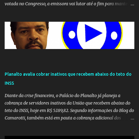
votada no Congresso, a emissora vai lutar até o fim para manter o
seu monopólio.
Planalto avalia cobrar inativos que recebem abaixo do teto do
INSS
Diante da crise financeira, o Palácio do Planalto já planeja a
cobrança de servidores inativos da União que recebem abaixo do
teto do INSS, hoje em R$ 5.189,82. Segundo informações do Blog do
Camarotti, também está em pauta a cobrança adicional dos
inativos que recebem além do teto. Atualmente, os inativos da
União recolhem 11% sobre o que vai além do teto do INSS. A ideia é