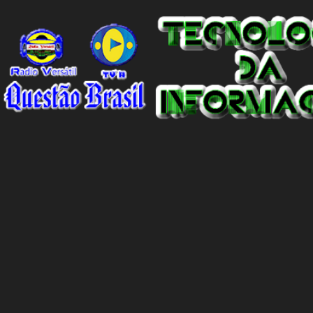
todo. Em um programa de televisão espanhol, comentaristas de
futebol brasileiros foram convidados a comentar sobre o incidente
envolvendo Vinicius Junior. Eles afirmaram que embora o racismo
seja um problema global, é importante reconhecer que a Espanha
não é um país racista em si. No entanto, existem indivíduos racistas
em todas as partes do mundo, incluindo a Espanha. É essencial
separar o comportamento desses indivíduos racistas da sociedade
espanhola como um todo. O racismo não deve ser visto como uma
característica intrínseca do país, mas sim como um problema
individual que precisa ser enfrentado e eliminado. A...