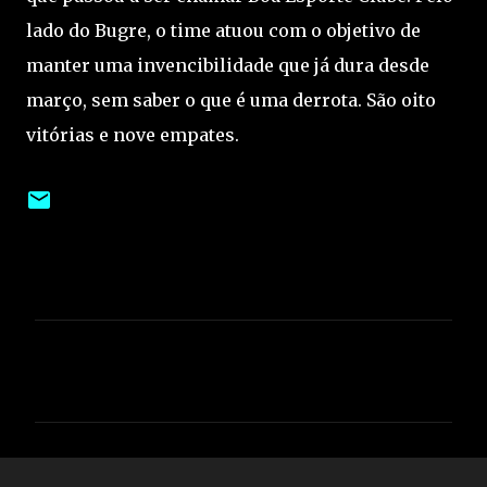
lado do Bugre, o time atuou com o objetivo de
manter uma invencibilidade que já dura desde
março, sem saber o que é uma derrota. São oito
vitórias e nove empates.
C
o
m
e
n