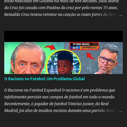
estão radicados em Goiânia há mais de sete décadas. Júlia Maria
da Cruz foi casada com Paulino da cruz por pelo menos 75 anos.
Reinaldo Cruz tentou retratar na canção as mães fortes da família
Cruz. Desde as raízes até as asas que cultivamos para ganhar o
mundo.
O Racismo no Futebol: Um Problema Global
O Racismo no Futebol Espanhol O racismo é um problema que
infelizmente persiste nos campos de futebol em todo o mundo.
Recentemente, o jogador de futebol Vinicius Junior, do Real
Madrid, foi alvo de insultos racistas durante uma partida. Esses
insultos não só afetam o jogador individualmente, mas também
destacam a presença contínua do racismo na sociedade como um