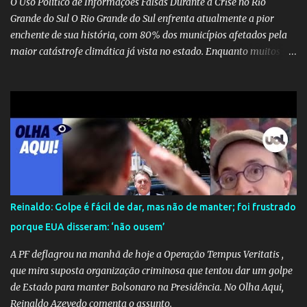
O Uso Político de Informações Falsas Durante a Crise no Rio
Grande do Sul O Rio Grande do Sul enfrenta atualmente a pior
enchente de sua história, com 80% dos municípios afetados pela
maior catástrofe climática já vista no estado. Enquanto muitos se
mobilizam para realizar resgates e doações, uma verdadeira
indústria de fake news tem atrapalhado o trabalho dos
voluntários e das forças governamentais, impactando diretamente
nas operações de salvamento. O receio é que notícias falsas, como
a de retenção de doações e o transporte de oxigênio, causem mais
apreensão na população já fragilizada por essa grave situação.
Tamanha é a seriedade do problema que o governo do estado
precisou criar uma força-tarefa para checar e desmentir as
desinformações, chegando ao ponto de o governo federal pedir
Reinaldo: Golpe é fácil de dar, mas não de manter; foi frustrado
uma investigação para identificar os autores dessas notícias falsas.
porque EUA disseram: ‘não ousem’
O Negacionismo Climático da Extrema Direita Essa disseminação
de fake news não é uma surpresa, pois faz parte de um padrão...
A PF deflagrou na manhã de hoje a Operação Tempus Veritatis ,
que mira suposta organização criminosa que tentou dar um golpe
de Estado para manter Bolsonaro na Presidência. No Olha Aqui,
Reinaldo Azevedo comenta o assunto.