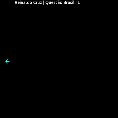
Reinaldo Cruz | Questão Brasil | L
Pular para o conteúdo prin
Reinaldo