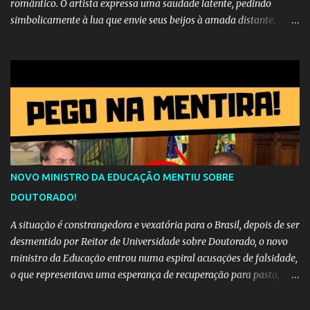
romântico. O artista expressa uma saudade latente, pedindo
simbolicamente à lua que envie seus beijos à amada distante. A
música sugere que, apesar da distância e da "estrada comprida",
quem carrega amor na vida sempre encontra o seu caminho e
destino. Reinaldo Cruz enfatiza que seu coração nasceu para ela e
que continuará esperando enquanto houver canções para entoar. A
obra conclui como uma promessa de fidelidade e esperança no
reencontro, unindo a tradição da viola com o sentimento universal
do amor. No geral, o vídeo apresenta uma narrativa lírica sobre a
persistência do afeto através do tempo e do espaço. YouTube
YouTube YouTube
NOVO MINISTRO DA EDUCAÇÃO MENTIU SOBRE
DOUTORADO!
A situação é constrangedora e vexatória para o Brasil, depois de ser
desmentido por Reitor de Universidade sobre Doutorado, o novo
ministro da Educação entrou numa espiral acusações de falsidade,
o que representava uma esperança de recuperação para pasta,
passou a ser vista como algo muito preocupante. Como confiar em
alguém que mente sobre o próprio currículo? O ministério da