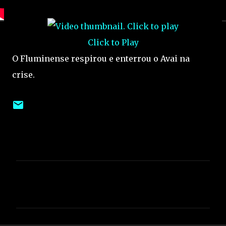
Click to Play
O Fluminense respirou e enterrou o Avai na
crise.
C
o
m
e