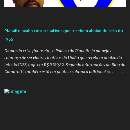
Planalto avalia cobrar inativos que recebem abaixo do teto do
INSS
Diante da crise financeira, o Palácio do Planalto já planeja a
cobrança de servidores inativos da União que recebem abaixo do
teto do INSS, hoje em R$ 5.189,82. Segundo informações do Blog do
Camarotti, também está em pauta a cobrança adicional dos
inativos que recebem além do teto. Atualmente, os inativos da
União recolhem 11% sobre o que vai além do teto do INSS. A ideia é
aumentar o percentual de recolhimento para 14%. De acordo com
a publicação, a reforma da Previdência Social também está sendo
analisada pelos governadores, que querem subir a taxa de
recolhimento. Nesse caso, seriam atingidos os inativos da União e
dos estados. Atualmente, o teto do INSS é de R$ 5.189,82