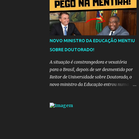
da "estrada comprida", quem carrega amor
na vida sempre encontra o seu caminho e
destino. Reinaldo Cruz enfatiza que seu
coração nasceu para ela e que continuará
esperando enquanto houver canções para
entoar. A obra conclui como uma promessa
NOVO MINISTRO DA EDUCAÇÃO MENTIU
de fidelidade e esperança no reencontro,
SOBRE DOUTORADO!
unindo a tradição da viola com o sentimento
universal do amor. No geral, o vídeo
A situação é constrangedora e vexatória
apresenta uma narrativa lírica sobre a
para o Brasil, depois de ser desmentido por
persistência do afeto através do tempo e do
Reitor de Universidade sobre Doutorado, o
espaço. YouTube YouTube YouTube
novo ministro da Educação entrou numa
espiral acusações de falsidade, o que
representava uma esperança de recuperação
para pasta, passou a ser vista como algo
muito preocupante. Como confiar em
alguém que mente sobre o próprio
currículo? O ministério da Educação é um
dos mais importantes do governo, em um