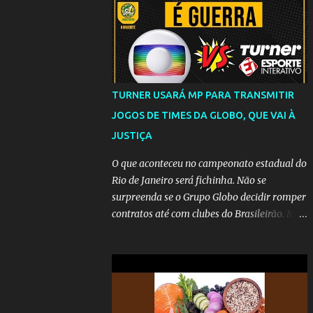
TURNER USARÁ MP PARA TRANSMITIR
JOGOS DE TIMES DA GLOBO, QUE VAI À
JUSTIÇA
O que aconteceu no campeonato estadual do
Rio de Janeiro será fichinha. Não se
surpreenda se o Grupo Globo decidir romper
contratos até com clubes do Brasileirão. Mas
até que a MP seja votada no Congresso, a
emissora vai lutar até o fim para manter o
seu monopólio.