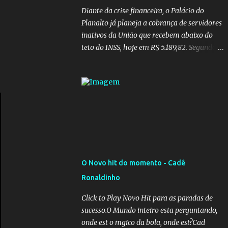
Diante da crise financeira, o Palácio do
Planalto já planeja a cobrança de servidores
inativos da União que recebem abaixo do
teto do INSS, hoje em R$ 5.189,82. Segundo
informações do Blog do Camarotti, também
está em pauta a cobrança adicional dos
inativos que recebem além do teto.
Atualmente, os inativos da União recolhem
11% sobre o que vai além do teto do INSS. A
ideia é aumentar o percentual de
recolhimento para 14%. De acordo com a
publicação, a reforma da Previdência Social
também está sendo analisada pelos
O Novo hit do momento - Cadê
governadores, que querem subir a taxa de
Ronaldinho
recolhimento. Nesse caso, seriam atingidos
os inativos da União e dos estados.
Click to Play Novo Hit para as paradas de
Atualmente, o teto do INSS é de R$ 5.189,82
sucesso.O Mundo inteiro esta perguntando,
onde est o mgico da bola, onde est?Cad