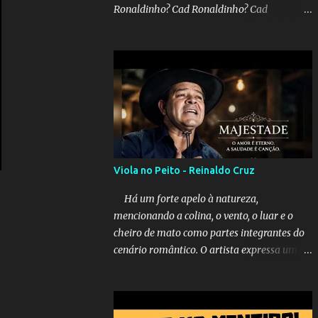
Ronaldinho? Cad Ronaldinho? Cad
Ronaldinho?No d conta do recado, pede pra
sair meu irmo.Cad Ronaldinho? Cad
Ronaldinho? Cad Ronaldinho?
Viola no Peito - Reinaldo Cruz
Há um forte apelo à natureza,
mencionando a colina, o vento, o luar e o
cheiro de mato como partes integrantes do
cenário romântico. O artista expressa uma
saudade latente, pedindo simbolicamente à
lua que envie seus beijos à amada distante.
A música sugere que, apesar da distância e