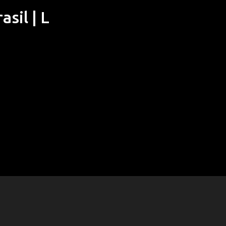
sil | L
Pular para o conteúdo principal