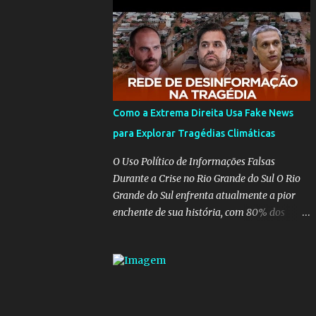
para pasta, passou a ser vista como algo
muito preocupante. Como confiar em
alguém que mente sobre o próprio
currículo? O ministério da Educação é um
dos mais importantes do governo, em um
ano e meio vai ter o seu terceiro ministro no
comando, depois da insensatez de Vélez e as
Como a Extrema Direita Usa Fake News
loucuras ideológicas de Weintraub, parecia
para Explorar Tragédias Climáticas
que a ala influenciada por Olavo de
Carvalho tinha perdido força na gestão...
O Uso Político de Informações Falsas
Mas as mentiras de Carlos Alberto Decotelli
Durante a Crise no Rio Grande do Sul O Rio
podem trazer mais problemas do que
Grande do Sul enfrenta atualmente a pior
soluções a Educação brasileira, afinal de
enchente de sua história, com 80% dos
contas como acreditar em algo proposto
municípios afetados pela maior catástrofe
pelo novo ministro sem imaginar que ele só
climática já vista no estado. Enquanto
esta querendo auferir vantagens pessoais
muitos se mobilizam para realizar resgates
em uma pasta de tamanha envergadura e
e doações, uma verdadeira indústria de fake
influência na vida dos brasileiros. Evelin
news tem atrapalhado o trabalho dos
Azevedo escreveu brilhantemen...
voluntários e das forças governamentais,