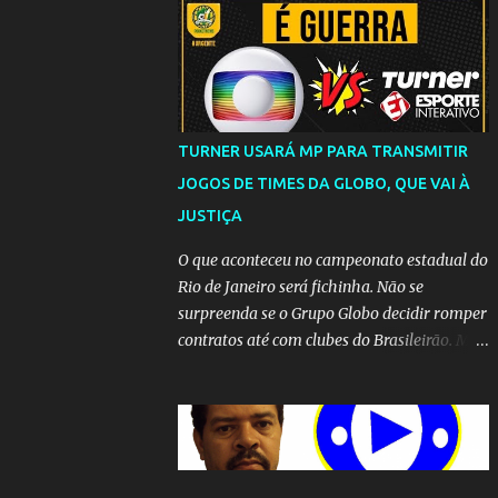
TURNER USARÁ MP PARA TRANSMITIR
JOGOS DE TIMES DA GLOBO, QUE VAI À
JUSTIÇA
O que aconteceu no campeonato estadual do
Rio de Janeiro será fichinha. Não se
surpreenda se o Grupo Globo decidir romper
contratos até com clubes do Brasileirão. Mas
até que a MP seja votada no Congresso, a
emissora vai lutar até o fim para manter o
seu monopólio.