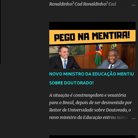
Ronaldinho? Cad Ronaldinho? Cad
Ronaldinho?No d conta do recado, pede pra
sair meu irmo.Cad Ronaldinho? Cad
Ronaldinho? Cad Ronaldinho?
NOVO MINISTRO DA EDUCAÇÃO MENTIU
SOBRE DOUTORADO!
A situação é constrangedora e vexatória
para o Brasil, depois de ser desmentido por
Reitor de Universidade sobre Doutorado, o
novo ministro da Educação entrou numa
espiral acusações de falsidade, o que
representava uma esperança de recuperação