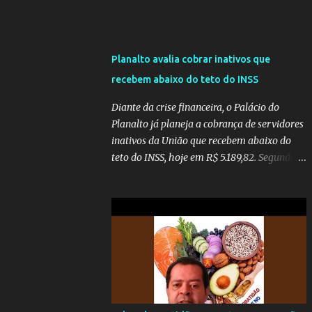
Planalto avalia cobrar inativos que
recebem abaixo do teto do INSS
Diante da crise financeira, o Palácio do
Planalto já planeja a cobrança de servidores
inativos da União que recebem abaixo do
teto do INSS, hoje em R$ 5.189,82. Segundo
informações do Blog do Camarotti, também
está em pauta a cobrança adicional dos
inativos que recebem além do teto.
Atualmente, os inativos da União recolhem
11% sobre o que vai além do teto do INSS. A
ideia é aumentar o percentual de
recolhimento para 14%. De acordo com a
publicação, a reforma da Previdência Social
também está sendo analisada pelos