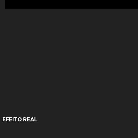
e
n
t
á
r
i
o
s
EFEITO REAL