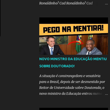
Ronaldinho? Cad Ronaldinho? Cad
Ronaldinho?No d conta do recado, pede pra
sair meu irmo.Cad Ronaldinho? Cad
Ronaldinho? Cad Ronaldinho?
NOVO MINISTRO DA EDUCAÇÃO MENTIU
SOBRE DOUTORADO!
A situação é constrangedora e vexatória
para o Brasil, depois de ser desmentido por
Reitor de Universidade sobre Doutorado, o
novo ministro da Educação entrou numa
espiral acusações de falsidade, o que
representava uma esperança de recuperação