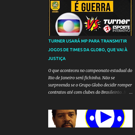
TURNER USARÁ MP PARA TRANSMITIR
JOGOS DE TIMES DA GLOBO, QUE VAI À
JUSTIÇA
O que aconteceu no campeonato estadual do
Rio de Janeiro será fichinha. Não se
surpreenda se o Grupo Globo decidir romper
contratos até com clubes do Brasileirão. Mas
até que a MP seja votada no Congresso, a
emissora vai lutar até o fim para manter o
seu monopólio.