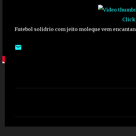
Click
Futebol solidrio com jeito moleque vem encanta
C
o
m
e
n