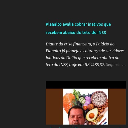
Planalto avalia cobrar inativos que
recebem abaixo do teto do INSS
Diante da crise financeira, o Palácio do
Planalto já planeja a cobrança de servidores
inativos da União que recebem abaixo do
teto do INSS, hoje em R$ 5.189,82. Segundo
informações do Blog do Camarotti, também
está em pauta a cobrança adicional dos
inativos que recebem além do teto.
Atualmente, os inativos da União recolhem
11% sobre o que vai além do teto do INSS. A
ideia é aumentar o percentual de
recolhimento para 14%. De acordo com a
publicação, a reforma da Previdência Social
também está sendo analisada pelos