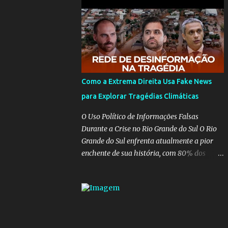
para pasta, passou a ser vista como algo
muito preocupante. Como confiar em
alguém que mente sobre o próprio
currículo? O ministério da Educação é um
dos mais importantes do governo, em um
ano e meio vai ter o seu terceiro ministro no
comando, depois da insensatez de Vélez e as
Como a Extrema Direita Usa Fake News
loucuras ideológicas de Weintraub, parecia
para Explorar Tragédias Climáticas
que a ala influenciada por Olavo de
Carvalho tinha perdido força na gestão...
O Uso Político de Informações Falsas
Mas as mentiras de Carlos Alberto Decotelli
Durante a Crise no Rio Grande do Sul O Rio
podem trazer mais problemas do que
Grande do Sul enfrenta atualmente a pior
soluções a Educação brasileira, afinal de
enchente de sua história, com 80% dos
contas como acreditar em algo proposto
municípios afetados pela maior catástrofe
pelo novo ministro sem imaginar que ele só
climática já vista no estado. Enquanto
esta querendo auferir vantagens pessoais
muitos se mobilizam para realizar resgates
em uma pasta de tamanha envergadura e
e doações, uma verdadeira indústria de fake
influência na vida dos brasileiros. Evelin
news tem atrapalhado o trabalho dos
Azevedo escreveu brilhantemen...
voluntários e das forças governamentais,