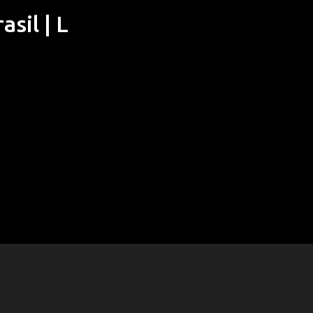
sil | L
Pular para o conteúdo principal