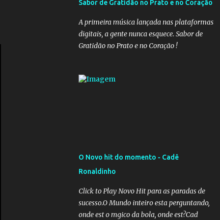
Sabor de Gratidão no Prato e no Coração
governadores, que querem subir a taxa de
recolhimento. Nesse caso, seriam atingidos
A primeira música lançada nas plataformas
os inativos da União e dos estados.
digitais, a gente nunca esquece. Sabor de
Atualmente, o teto do INSS é de R$ 5.189,82
Gratidão no Prato e no Coração !
O Novo hit do momento - Cadê
Ronaldinho
Click to Play Novo Hit para as paradas de
sucesso.O Mundo inteiro esta perguntando,
onde est o mgico da bola, onde est?Cad