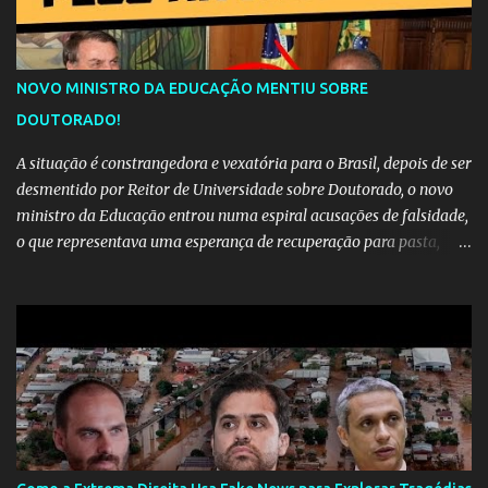
NOVO MINISTRO DA EDUCAÇÃO MENTIU SOBRE
DOUTORADO!
A situação é constrangedora e vexatória para o Brasil, depois de ser
desmentido por Reitor de Universidade sobre Doutorado, o novo
ministro da Educação entrou numa espiral acusações de falsidade,
o que representava uma esperança de recuperação para pasta,
passou a ser vista como algo muito preocupante. Como confiar em
alguém que mente sobre o próprio currículo? O ministério da
Educação é um dos mais importantes do governo, em um ano e
meio vai ter o seu terceiro ministro no comando, depois da
insensatez de Vélez e as loucuras ideológicas de Weintraub, parecia
que a ala influenciada por Olavo de Carvalho tinha perdido força
na gestão... Mas as mentiras de Carlos Alberto Decotelli podem
trazer mais problemas do que soluções a Educação brasileira,
afinal de contas como acreditar em algo proposto pelo novo