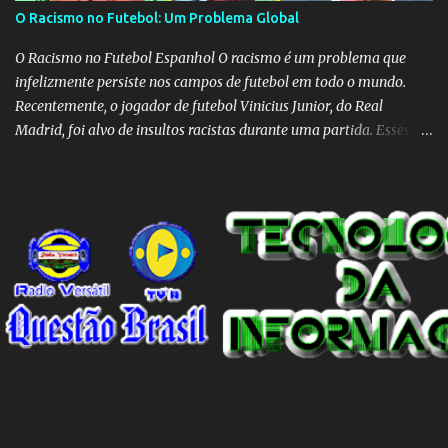
O Racismo no Futebol: Um Problema Global
O Racismo no Futebol Espanhol O racismo é um problema que
infelizmente persiste nos campos de futebol em todo o mundo.
Recentemente, o jogador de futebol Vinicius Junior, do Real
Madrid, foi alvo de insultos racistas durante uma partida. Esses
insultos não só afetam o jogador individualmente, mas também
destacam a presença contínua do racismo na sociedade como um
todo. Em um programa de televisão espanhol, comentaristas de
futebol brasileiros foram convidados a comentar sobre o incidente
envolvendo Vinicius Junior. Eles afirmaram que embora o racismo
seja um problema global, é importante reconhecer que a Espanha
não é um país racista em si. No entanto, existem indivíduos racistas
em todas as partes do mundo, incluindo a Espanha. É essencial
separar o comportamento desses indivíduos racistas da sociedade
espanhola como um todo. O racismo não deve ser visto como uma
característica intrínseca do país, mas sim como um problema
individual que precisa ser enfrentado e eliminado. A...