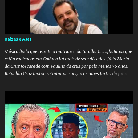
obra conclui como uma promessa de fidelidade e esperança no
reencontro, unindo a tradição da viola com o sentimento universal
do amor. No geral, o vídeo apresenta uma narrativa lírica sobre a
persistência do afeto através do tempo e do espaço. YouTube
YouTube YouTube
Raízes e Asas
Música linda que retrata a matriarca da família Cruz, baianos que
estão radicados em Goiânia há mais de sete décadas. Júlia Maria
da Cruz foi casada com Paulino da cruz por pelo menos 75 anos.
Reinaldo Cruz tentou retratar na canção as mães fortes da família
Cruz. Desde as raízes até as asas que cultivamos para ganhar o
mundo.