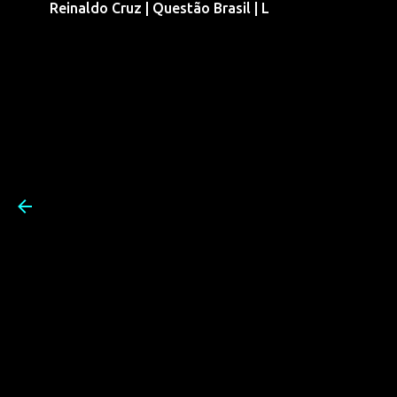
Reinaldo Cruz | Questão Brasil | L
Pular para o conteúdo prin
Reinaldo