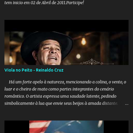
tem inicio em 02 de Abril de 2011.Participe!
Viola no Peito - Reinaldo Cruz
Há um forte apelo à natureza, mencionando a colina, o vento, o
luar e o cheiro de mato como partes integrantes do cenário
romântico. O artista expressa uma saudade latente, pedindo
simbolicamente à lua que envie seus beijos à amada distante. A
música sugere que, apesar da distância e da "estrada comprida",
quem carrega amor na vida sempre encontra o seu caminho e
destino. Reinaldo Cruz enfatiza que seu coração nasceu para ela e
que continuará esperando enquanto houver canções para entoar. A