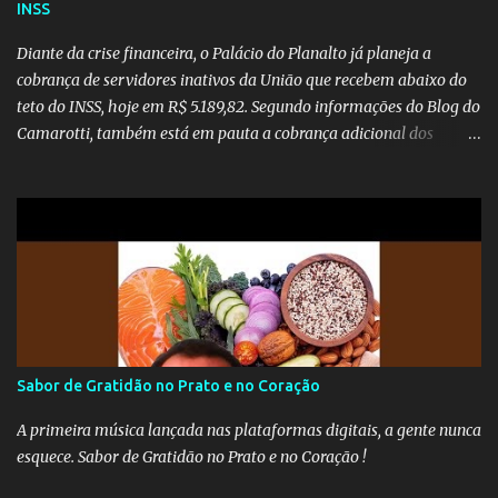
INSS
Diante da crise financeira, o Palácio do Planalto já planeja a
cobrança de servidores inativos da União que recebem abaixo do
teto do INSS, hoje em R$ 5.189,82. Segundo informações do Blog do
Camarotti, também está em pauta a cobrança adicional dos
inativos que recebem além do teto. Atualmente, os inativos da
União recolhem 11% sobre o que vai além do teto do INSS. A ideia é
aumentar o percentual de recolhimento para 14%. De acordo com
a publicação, a reforma da Previdência Social também está sendo
analisada pelos governadores, que querem subir a taxa de
recolhimento. Nesse caso, seriam atingidos os inativos da União e
dos estados. Atualmente, o teto do INSS é de R$ 5.189,82
Sabor de Gratidão no Prato e no Coração
A primeira música lançada nas plataformas digitais, a gente nunca
esquece. Sabor de Gratidão no Prato e no Coração !