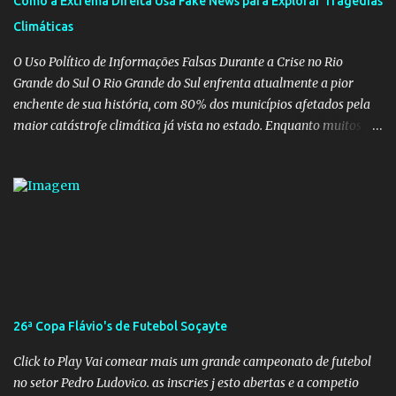
Como a Extrema Direita Usa Fake News para Explorar Tragédias
ministro sem imaginar que ele só esta querendo auferir vantagens
Climáticas
pessoais em uma pasta de tamanha envergadura e influência na
vida dos brasileiros. Evelin Azevedo escreveu brilhantemen...
O Uso Político de Informações Falsas Durante a Crise no Rio
Grande do Sul O Rio Grande do Sul enfrenta atualmente a pior
enchente de sua história, com 80% dos municípios afetados pela
maior catástrofe climática já vista no estado. Enquanto muitos se
mobilizam para realizar resgates e doações, uma verdadeira
indústria de fake news tem atrapalhado o trabalho dos
voluntários e das forças governamentais, impactando diretamente
nas operações de salvamento. O receio é que notícias falsas, como
a de retenção de doações e o transporte de oxigênio, causem mais
apreensão na população já fragilizada por essa grave situação.
Tamanha é a seriedade do problema que o governo do estado
precisou criar uma força-tarefa para checar e desmentir as
desinformações, chegando ao ponto de o governo federal pedir
26ª Copa Flávio's de Futebol Soçayte
uma investigação para identificar os autores dessas notícias falsas.
O Negacionismo Climático da Extrema Direita Essa disseminação
Click to Play Vai comear mais um grande campeonato de futebol
de fake news não é uma surpresa, pois faz parte de um padrão...
no setor Pedro Ludovico. as inscries j esto abertas e a competio