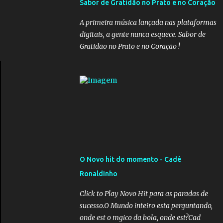
Sabor de Gratidão no Prato e no Coração
governadores, que querem subir a taxa de
recolhimento. Nesse caso, seriam atingidos
A primeira música lançada nas plataformas
os inativos da União e dos estados.
digitais, a gente nunca esquece. Sabor de
Atualmente, o teto do INSS é de R$ 5.189,82
Gratidão no Prato e no Coração !
O Novo hit do momento - Cadê
Ronaldinho
Click to Play Novo Hit para as paradas de
sucesso.O Mundo inteiro esta perguntando,
onde est o mgico da bola, onde est?Cad