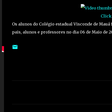
Click
Os alunos do Colégio estadual Visconde de Mauá 
pais, alunos e professores no dia 06 de Maio de 20
C
o
m
e