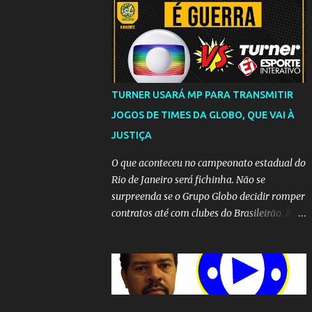
TURNER USARÁ MP PARA TRANSMITIR
JOGOS DE TIMES DA GLOBO, QUE VAI À
JUSTIÇA
O que aconteceu no campeonato estadual do
Rio de Janeiro será fichinha. Não se
surpreenda se o Grupo Globo decidir romper
contratos até com clubes do Brasileirão. Mas
até que a MP seja votada no Congresso, a
emissora vai lutar até o fim para manter o
seu monopólio.