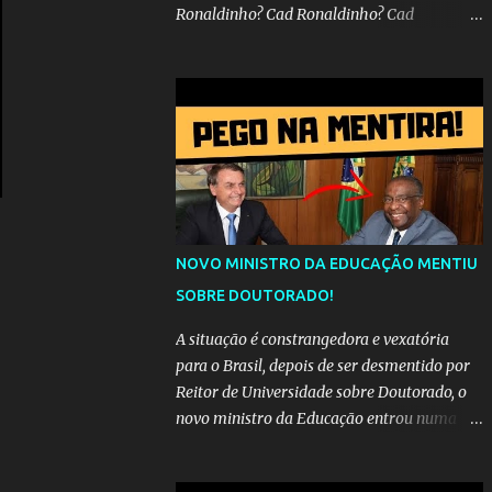
Ronaldinho? Cad Ronaldinho? Cad
Ronaldinho?No d conta do recado, pede pra
sair meu irmo.Cad Ronaldinho? Cad
Ronaldinho? Cad Ronaldinho?
NOVO MINISTRO DA EDUCAÇÃO MENTIU
SOBRE DOUTORADO!
A situação é constrangedora e vexatória
para o Brasil, depois de ser desmentido por
Reitor de Universidade sobre Doutorado, o
novo ministro da Educação entrou numa
espiral acusações de falsidade, o que
representava uma esperança de recuperação