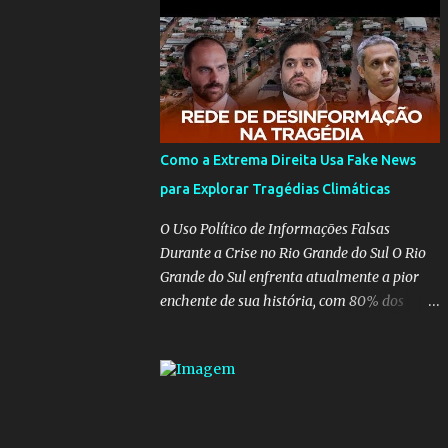
para pasta, passou a ser vista como algo
muito preocupante. Como confiar em
alguém que mente sobre o próprio
currículo? O ministério da Educação é um
dos mais importantes do governo, em um
ano e meio vai ter o seu terceiro ministro no
comando, depois da insensatez de Vélez e as
Como a Extrema Direita Usa Fake News
loucuras ideológicas de Weintraub, parecia
para Explorar Tragédias Climáticas
que a ala influenciada por Olavo de
Carvalho tinha perdido força na gestão...
O Uso Político de Informações Falsas
Mas as mentiras de Carlos Alberto Decotelli
Durante a Crise no Rio Grande do Sul O Rio
podem trazer mais problemas do que
Grande do Sul enfrenta atualmente a pior
soluções a Educação brasileira, afinal de
enchente de sua história, com 80% dos
contas como acreditar em algo proposto
municípios afetados pela maior catástrofe
pelo novo ministro sem imaginar que ele só
climática já vista no estado. Enquanto
esta querendo auferir vantagens pessoais
muitos se mobilizam para realizar resgates
em uma pasta de tamanha envergadura e
e doações, uma verdadeira indústria de fake
influência na vida dos brasileiros. Evelin
news tem atrapalhado o trabalho dos
Azevedo escreveu brilhantemen...
voluntários e das forças governamentais,