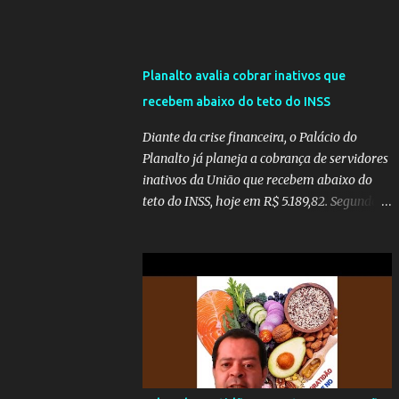
Planalto avalia cobrar inativos que
recebem abaixo do teto do INSS
Diante da crise financeira, o Palácio do
Planalto já planeja a cobrança de servidores
inativos da União que recebem abaixo do
teto do INSS, hoje em R$ 5.189,82. Segundo
informações do Blog do Camarotti, também
está em pauta a cobrança adicional dos
inativos que recebem além do teto.
Atualmente, os inativos da União recolhem
11% sobre o que vai além do teto do INSS. A
ideia é aumentar o percentual de
recolhimento para 14%. De acordo com a
publicação, a reforma da Previdência Social
também está sendo analisada pelos