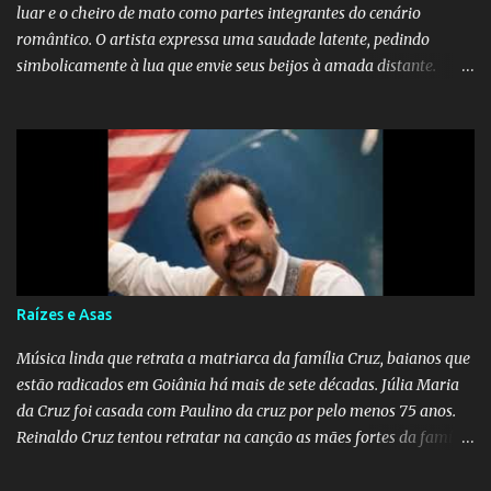
luar e o cheiro de mato como partes integrantes do cenário
romântico. O artista expressa uma saudade latente, pedindo
simbolicamente à lua que envie seus beijos à amada distante. A
música sugere que, apesar da distância e da "estrada comprida",
quem carrega amor na vida sempre encontra o seu caminho e
destino. Reinaldo Cruz enfatiza que seu coração nasceu para ela e
que continuará esperando enquanto houver canções para entoar. A
obra conclui como uma promessa de fidelidade e esperança no
reencontro, unindo a tradição da viola com o sentimento universal
do amor. No geral, o vídeo apresenta uma narrativa lírica sobre a
persistência do afeto através do tempo e do espaço. YouTube
YouTube YouTube
Raízes e Asas
Música linda que retrata a matriarca da família Cruz, baianos que
estão radicados em Goiânia há mais de sete décadas. Júlia Maria
da Cruz foi casada com Paulino da cruz por pelo menos 75 anos.
Reinaldo Cruz tentou retratar na canção as mães fortes da família
Cruz. Desde as raízes até as asas que cultivamos para ganhar o
mundo.