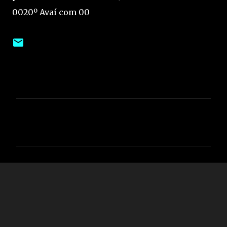
0020º Avaí com 00
C
o
m
e
n
t
á
r