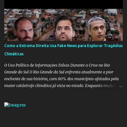
Educação é um dos mais importantes do governo, em um ano e
meio vai ter o seu terceiro ministro no comando, depois da
insensatez de Vélez e as loucuras ideológicas de Weintraub, parecia
que a ala influenciada por Olavo de Carvalho tinha perdido força
na gestão... Mas as mentiras de Carlos Alberto Decotelli podem
trazer mais problemas do que soluções a Educação brasileira,
afinal de contas como acreditar em algo proposto pelo novo
Como a Extrema Direita Usa Fake News para Explorar Tragédias
ministro sem imaginar que ele só esta querendo auferir vantagens
Climáticas
pessoais em uma pasta de tamanha envergadura e influência na
vida dos brasileiros. Evelin Azevedo escreveu brilhantemen...
O Uso Político de Informações Falsas Durante a Crise no Rio
Grande do Sul O Rio Grande do Sul enfrenta atualmente a pior
enchente de sua história, com 80% dos municípios afetados pela
maior catástrofe climática já vista no estado. Enquanto muitos se
mobilizam para realizar resgates e doações, uma verdadeira
indústria de fake news tem atrapalhado o trabalho dos
voluntários e das forças governamentais, impactando diretamente
nas operações de salvamento. O receio é que notícias falsas, como
a de retenção de doações e o transporte de oxigênio, causem mais
apreensão na população já fragilizada por essa grave situação.