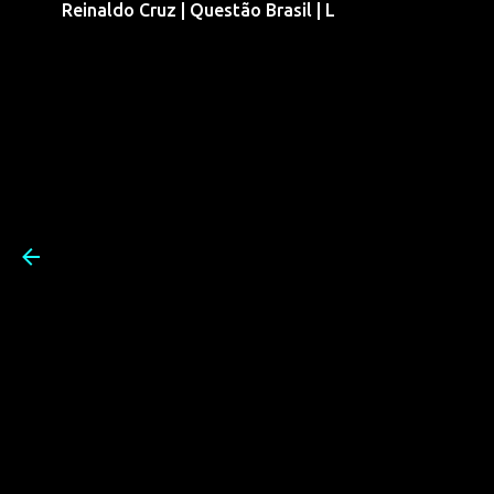
Reinaldo Cruz | Questão Brasil | L
Pular para o conteúdo prin
Reinaldo