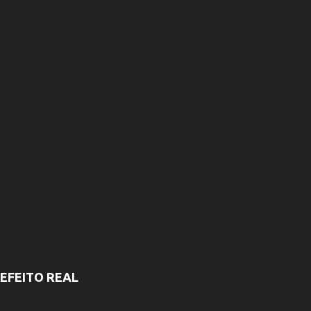
i
o
s
EFEITO REAL