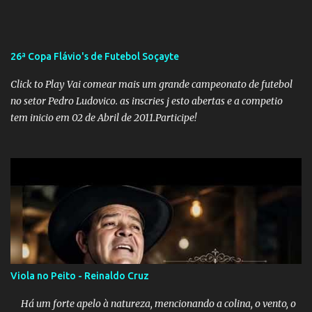
Tamanha é a seriedade do problema que o governo do estado
precisou criar uma força-tarefa para checar e desmentir as
desinformações, chegando ao ponto de o governo federal pedir
26ª Copa Flávio's de Futebol Soçayte
uma investigação para identificar os autores dessas notícias falsas.
O Negacionismo Climático da Extrema Direita Essa disseminação
Click to Play Vai comear mais um grande campeonato de futebol
de fake news não é uma surpresa, pois faz parte de um padrão...
no setor Pedro Ludovico. as inscries j esto abertas e a competio
tem inicio em 02 de Abril de 2011.Participe!
Viola no Peito - Reinaldo Cruz
Há um forte apelo à natureza, mencionando a colina, o vento, o