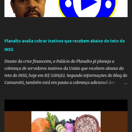
Planalto avalia cobrar inativos que recebem abaixo do teto do
INSS
Diante da crise financeira, o Palácio do Planalto já planeja a
cobrança de servidores inativos da União que recebem abaixo do
teto do INSS, hoje em R$ 5.189,82. Segundo informações do Blog do
Camarotti, também está em pauta a cobrança adicional dos
inativos que recebem além do teto. Atualmente, os inativos da
União recolhem 11% sobre o que vai além do teto do INSS. A ideia é
aumentar o percentual de recolhimento para 14%. De acordo com
a publicação, a reforma da Previdência Social também está sendo
analisada pelos governadores, que querem subir a taxa de
recolhimento. Nesse caso, seriam atingidos os inativos da União e