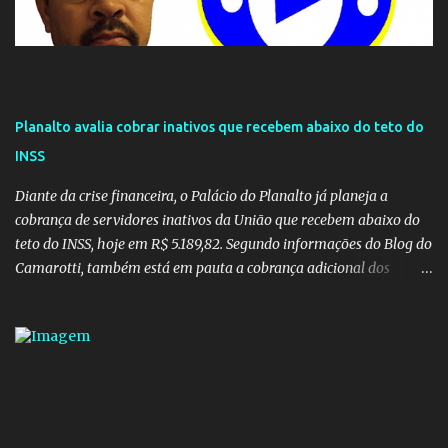
Planalto avalia cobrar inativos que recebem abaixo do teto do
INSS
Diante da crise financeira, o Palácio do Planalto já planeja a
cobrança de servidores inativos da União que recebem abaixo do
teto do INSS, hoje em R$ 5.189,82. Segundo informações do Blog do
Camarotti, também está em pauta a cobrança adicional dos
inativos que recebem além do teto. Atualmente, os inativos da
União recolhem 11% sobre o que vai além do teto do INSS. A ideia é
aumentar o percentual de recolhimento para 14%. De acordo com
a publicação, a reforma da Previdência Social também está sendo
analisada pelos governadores, que querem subir a taxa de
recolhimento. Nesse caso, seriam atingidos os inativos da União e
dos estados. Atualmente, o teto do INSS é de R$ 5.189,82