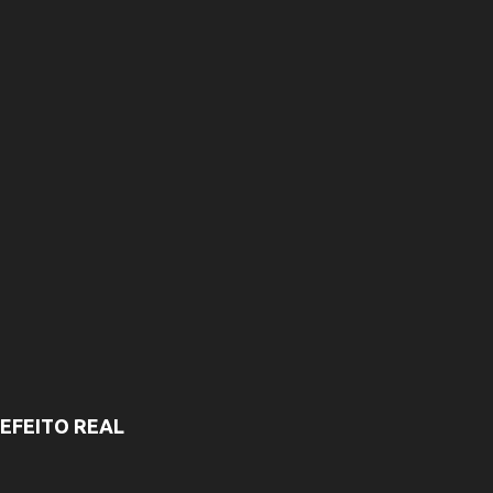
o
s
EFEITO REAL