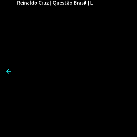
Reinaldo Cruz | Questão Brasil | L
Pular para o conteúdo prin
Reinaldo