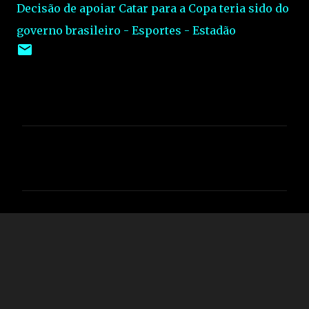
Decisão de apoiar Catar para a Copa teria sido do
governo brasileiro - Esportes - Estadão
C
o
m
e
n
t
á
r
i