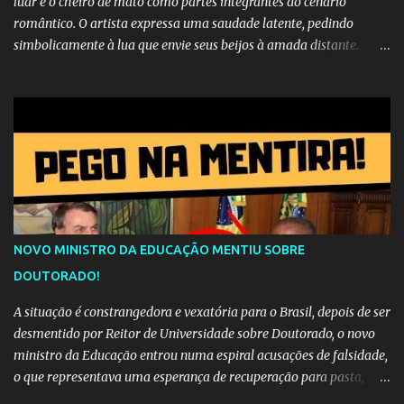
luar e o cheiro de mato como partes integrantes do cenário
romântico. O artista expressa uma saudade latente, pedindo
simbolicamente à lua que envie seus beijos à amada distante. A
música sugere que, apesar da distância e da "estrada comprida",
quem carrega amor na vida sempre encontra o seu caminho e
destino. Reinaldo Cruz enfatiza que seu coração nasceu para ela e
que continuará esperando enquanto houver canções para entoar. A
obra conclui como uma promessa de fidelidade e esperança no
reencontro, unindo a tradição da viola com o sentimento universal
do amor. No geral, o vídeo apresenta uma narrativa lírica sobre a
persistência do afeto através do tempo e do espaço. YouTube
YouTube YouTube
NOVO MINISTRO DA EDUCAÇÃO MENTIU SOBRE
DOUTORADO!
A situação é constrangedora e vexatória para o Brasil, depois de ser
desmentido por Reitor de Universidade sobre Doutorado, o novo
ministro da Educação entrou numa espiral acusações de falsidade,
o que representava uma esperança de recuperação para pasta,
passou a ser vista como algo muito preocupante. Como confiar em