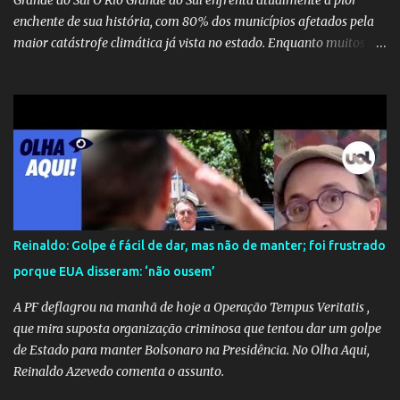
Grande do Sul O Rio Grande do Sul enfrenta atualmente a pior
enchente de sua história, com 80% dos municípios afetados pela
maior catástrofe climática já vista no estado. Enquanto muitos se
mobilizam para realizar resgates e doações, uma verdadeira
indústria de fake news tem atrapalhado o trabalho dos
voluntários e das forças governamentais, impactando diretamente
nas operações de salvamento. O receio é que notícias falsas, como
a de retenção de doações e o transporte de oxigênio, causem mais
apreensão na população já fragilizada por essa grave situação.
Tamanha é a seriedade do problema que o governo do estado
precisou criar uma força-tarefa para checar e desmentir as
desinformações, chegando ao ponto de o governo federal pedir
Reinaldo: Golpe é fácil de dar, mas não de manter; foi frustrado
uma investigação para identificar os autores dessas notícias falsas.
porque EUA disseram: ‘não ousem’
O Negacionismo Climático da Extrema Direita Essa disseminação
de fake news não é uma surpresa, pois faz parte de um padrão...
A PF deflagrou na manhã de hoje a Operação Tempus Veritatis ,
que mira suposta organização criminosa que tentou dar um golpe
de Estado para manter Bolsonaro na Presidência. No Olha Aqui,
Reinaldo Azevedo comenta o assunto.